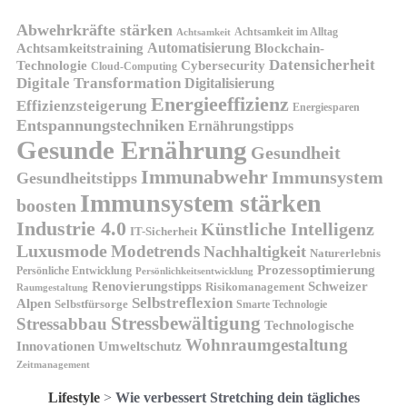
Abwehrkräfte stärken
Achtsamkeit im Alltag
Achtsamkeit
Automatisierung
Achtsamkeitstraining
Blockchain-
Datensicherheit
Technologie
Cybersecurity
Cloud-Computing
Digitale Transformation
Digitalisierung
Energieeffizienz
Effizienzsteigerung
Energiesparen
Entspannungstechniken
Ernährungstipps
Gesunde Ernährung
Gesundheit
Immunabwehr
Immunsystem
Gesundheitstipps
Immunsystem stärken
boosten
Industrie 4.0
Künstliche Intelligenz
IT-Sicherheit
Luxusmode
Modetrends
Nachhaltigkeit
Naturerlebnis
Prozessoptimierung
Persönliche Entwicklung
Persönlichkeitsentwicklung
Renovierungstipps
Schweizer
Risikomanagement
Raumgestaltung
Selbstreflexion
Alpen
Selbstfürsorge
Smarte Technologie
Stressbewältigung
Stressabbau
Technologische
Wohnraumgestaltung
Innovationen
Umweltschutz
Zeitmanagement
Lifestyle
>
Wie verbessert Stretching dein tägliches