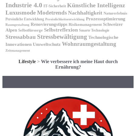
Industrie 4.0
Künstliche Intelligenz
IT-Sicherheit
Luxusmode
Modetrends
Nachhaltigkeit
Naturerlebnis
Prozessoptimierung
Persönliche Entwicklung
Persönlichkeitsentwicklung
Renovierungstipps
Schweizer
Risikomanagement
Raumgestaltung
Selbstreflexion
Alpen
Selbstfürsorge
Smarte Technologie
Stressbewältigung
Stressabbau
Technologische
Wohnraumgestaltung
Innovationen
Umweltschutz
Zeitmanagement
Lifestyle
>
Wie verbessere ich meine Haut durch
Ernährung?