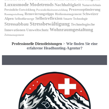
Luxusmode
Modetrends
Nachhaltigkeit
Naturerlebnis
Prozessoptimierung
Persönliche Entwicklung
Persönlichkeitsentwicklung
Renovierungstipps
Schweizer
Risikomanagement
Raumgestaltung
Selbstreflexion
Alpen
Selbstfürsorge
Smarte Technologie
Stressbewältigung
Stressabbau
Technologische
Wohnraumgestaltung
Innovationen
Umweltschutz
Zeitmanagement
Professionelle Dienstleistungen
>
Wie finden Sie eine
erfahrene Headhunting-Agentur?