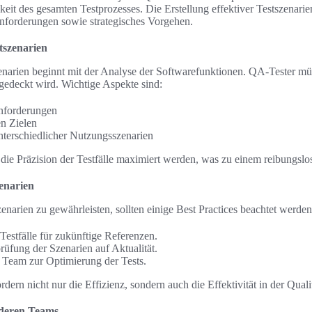
eit des gesamten Testprozesses. Die Erstellung effektiver Testszenarien 
nforderungen sowie strategisches Vorgehen.
stszenarien
enarien beginnt mit der Analyse der Softwarefunktionen. QA-Tester müs
bgedeckt wird. Wichtige Aspekte sind:
Anforderungen
en Zielen
nterschiedlicher Nutzungsszenarien
die Präzision der Testfälle maximiert werden, was zu einem reibungslos
zenarien
enarien zu gewährleisten, sollten einige Best Practices beachtet werden
estfälle für zukünftige Referenzen.
üfung der Szenarien auf Aktualität.
Team zur Optimierung der Tests.
ern nicht nur die Effizienz, sondern auch die Effektivität in der Quali
deren Teams