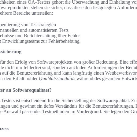
chkeiten eines QA-Testers gehört die Überwachung und Einhaltung v
wareprodukten stellen sie sicher, dass diese den festgelegten Anforder
ehrere Bereiche unterteilen:
entierung von Teststrategien
anuellen und automatisierten Tests
ebnisse und Berichterstattung über Fehler
t Entwicklungsteams zur Fehlerbehebung
tssicherung
t für den Erfolg von Softwareprojekten von großer Bedeutung. Eine effe
kte nicht nur fehlerfrei sind, sondern auch den Anforderungen der Benu
 auf die Benutzererfahrung und kann langfristig einen Wettbewerbsvort
ür den Erhalt hohler
Qualitätsstandards
während des gesamten Entwick
ter an Softwarequalitaet?
esters ist entscheidend für die Sicherstellung der Softwarequalität. Z
ungen und gewinnt ein tiefes Verständnis für die Benutzererfahrungen. 
die Auswahl passender Testmethoden im Vordergrund. Sie legen den Grun
ozess