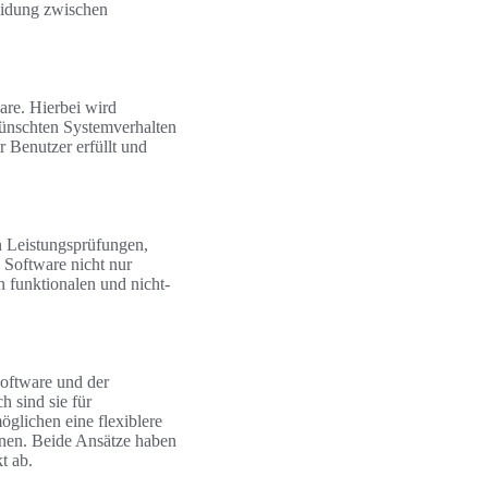
eidung zwischen
are. Hierbei wird
ewünschten Systemverhalten
r Benutzer erfüllt und
n Leistungsprüfungen,
 Software nicht nur
n funktionalen und nicht-
Software und der
h sind sie für
öglichen eine flexiblere
onen. Beide Ansätze haben
t ab.