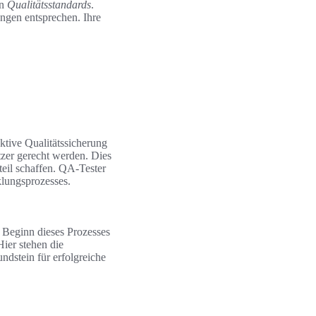
on
Qualitätsstandards
.
ungen entsprechen. Ihre
ktive Qualitätssicherung
tzer gerecht werden. Dies
eil schaffen. QA-Tester
lungsprozesses.
u Beginn dieses Prozesses
Hier stehen die
dstein für erfolgreiche