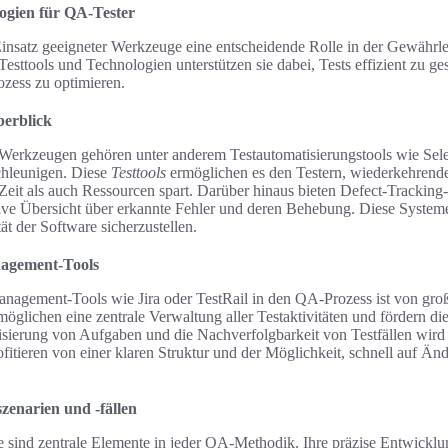
gien für QA-Tester
Einsatz geeigneter Werkzeuge eine entscheidende Rolle in der Gewährl
Testtools und Technologien unterstützen sie dabei, Tests effizient zu ge
zess zu optimieren.
berblick
erkzeugen gehören unter anderem Testautomatisierungstools wie Sele
chleunigen. Diese
Testtools
ermöglichen es den Testern, wiederkehrende
eit als auch Ressourcen spart. Darüber hinaus bieten Defect-Tracking
ive Übersicht über erkannte Fehler und deren Behebung. Diese Systeme
tät der Software sicherzustellen.
nagement-Tools
anagement-Tools wie Jira oder TestRail in den QA-Prozess ist von gro
öglichen eine zentrale Verwaltung aller Testaktivitäten und fördern d
sierung von Aufgaben und die Nachverfolgbarkeit von Testfällen wird 
ofitieren von einer klaren Struktur und der Möglichkeit, schnell auf Än
zenarien und -fällen
le sind zentrale Elemente in jeder QA-Methodik. Ihre präzise Entwicklun