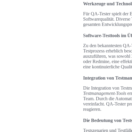
Werkzeuge und Technolo
Für QA-Tester spielt der 
Softwarequalität. Diverse 
gesamten Entwicklungspro
Software-Testtools im Ü
Zu den bekanntesten QA-W
Testprozess erheblich bes
auszuführen, was sowohl Z
oder Redmine, eine effekt
eine kontinuierliche Quali
Integration von Testma
Die Integration von Testm
Testmanagement-Tools
erm
Team. Durch die Automati
vereinfacht. QA-Tester pr
reagieren.
Die Bedeutung von Tests
Testszenarien und Testfäl