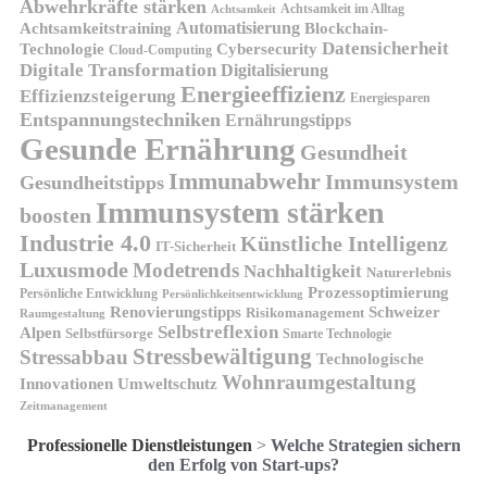
Abwehrkräfte stärken
Achtsamkeit im Alltag
Achtsamkeit
Automatisierung
Achtsamkeitstraining
Blockchain-
Datensicherheit
Technologie
Cybersecurity
Cloud-Computing
Digitale Transformation
Digitalisierung
Energieeffizienz
Effizienzsteigerung
Energiesparen
Entspannungstechniken
Ernährungstipps
Gesunde Ernährung
Gesundheit
Immunabwehr
Immunsystem
Gesundheitstipps
Immunsystem stärken
boosten
Industrie 4.0
Künstliche Intelligenz
IT-Sicherheit
Luxusmode
Modetrends
Nachhaltigkeit
Naturerlebnis
Prozessoptimierung
Persönliche Entwicklung
Persönlichkeitsentwicklung
Renovierungstipps
Schweizer
Risikomanagement
Raumgestaltung
Selbstreflexion
Alpen
Selbstfürsorge
Smarte Technologie
Stressbewältigung
Stressabbau
Technologische
Wohnraumgestaltung
Innovationen
Umweltschutz
Zeitmanagement
Professionelle Dienstleistungen
>
Welche Strategien sichern
den Erfolg von Start-ups?