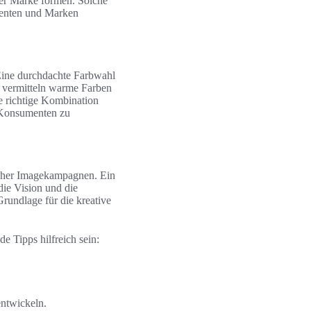
ner Marke formen. Solche
menten und Marken
Eine durchdachte Farbwahl
 vermitteln warme Farben
e richtige Kombination
r Konsumenten zu
icher Imagekampagnen. Ein
 die Vision und die
rundlage für die kreative
 Tipps hilfreich sein:
entwickeln.