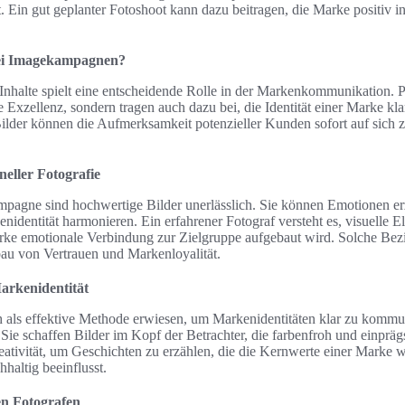
t. Ein gut geplanter Fotoshoot kann dazu beitragen, die Marke positiv 
.
 bei Imagekampagnen?
n Inhalte spielt eine entscheidende Rolle in der Markenkommunikation. P
he Exzellenz, sondern tragen auch dazu bei, die Identität einer Marke k
ilder können die Aufmerksamkeit potenzieller Kunden sofort auf sich z
neller Fotografie
mpagne sind hochwertige Bilder unerlässlich. Sie können Emotionen e
enidentität harmonieren. Ein erfahrener Fotograf versteht es, visuelle 
arke emotionale Verbindung zur Zielgruppe aufgebaut wird. Solche Be
au von Vertrauen und Markenloyalität.
Markenidentität
ich als effektive Methode erwiesen, um Markenidentitäten klar zu kommu
 Sie schaffen Bilder im Kopf der Betrachter, die farbenfroh und einpräg
eativität, um Geschichten zu erzählen, die die Kernwerte einer Marke w
altig beeinflusst.
en Fotografen