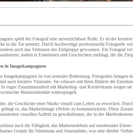
gnen spielt der Fotograf eine unverzichtbare Rolle. Er ist der kreative
 in die Tat umsetzt. Durch hochwertige professionelle Fotografie wird
 sondern auch das Vertrauen der Zielgruppe gewonnen. Ein Fotograf vers
isualisieren, indem er Emotionen und Geschichten einfängt, die die Zie
afen in Imagekampagnen
in Imagekampagnen ist von zentraler Bedeutung. Fotografen bringen ni
sind auch kreative Visionäre. Sie erfassen mit ihren Bildern die Emotio
n. In enger Zusammenarbeit mit Marketing- und Kreativteams sorgen sie 
ewünschte Markenidentität widerspiegelt.
abe, die Geschichte einer Marke visuell zum Leben zu erwecken. Durc
 gelingt es, das Markenimage effektiv zu kommunizieren. Diese Zusamm
sistenten visuellen Auftritt zu gewährleisten, der in der
Markenkommun
umfasst auch die Fähigkeit, das Markenerlebnis auf emotionaler Ebene 
ühlsames Gespür für Stimmung und Atmosphäre, was eine direkte Verb