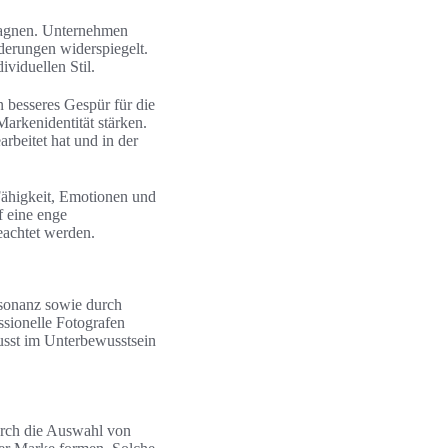
pagnen. Unternehmen
rderungen widerspiegelt.
ividuellen Stil.
n besseres Gespür für die
Markenidentität stärken.
arbeitet hat und in der
 Fähigkeit, Emotionen und
f eine enge
achtet werden.
esonanz sowie durch
sionelle Fotografen
usst im Unterbewusstsein
urch die Auswahl von