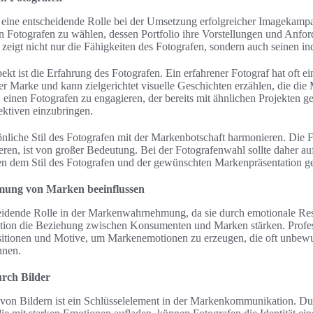
t eine entscheidende Rolle bei der Umsetzung erfolgreicher Imagekam
nen Fotografen zu wählen, dessen Portfolio ihre Vorstellungen und Anfo
zeigt nicht nur die Fähigkeiten des Fotografen, sondern auch seinen ind
ekt ist die Erfahrung des Fotografen. Ein erfahrener Fotograf hat oft ei
er Marke und kann zielgerichtet visuelle Geschichten erzählen, die die 
h, einen Fotografen zu engagieren, der bereits mit ähnlichen Projekten ge
ektiven einzubringen.
rsönliche Stil des Fotografen mit der Markenbotschaft harmonieren. Die
ieren, ist von großer Bedeutung. Bei der Fotografenwahl sollte daher au
 dem Stil des Fotografen und der gewünschten Markenpräsentation ge
mung von Marken beeinflussen
cheidende Rolle in der Markenwahrnehmung, da sie durch emotionale R
ion die Beziehung zwischen Konsumenten und Marken stärken. Profes
sitionen und Motive, um Markenemotionen zu erzeugen, die oft unbew
nnen.
rch Bilder
von Bildern ist ein Schlüsselelement in der Markenkommunikation. D