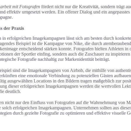
rbeit mit Fotografen
fördert nicht nur die Kreativität, sondern trägt au
d effektiv umgesetzt werden. Ein offener Dialog und ein angepasstes
mpagne.
us der Praxis
n in erfolgreichen Imagekampagnen lässt sich am besten durch konkrete
ragendes Beispiel ist die Kampagne von Nike, die durch atemberaubend
arkenimage entscheidend stärken konnte. Fotografen hielten Athleten 
otionen der Sportler einfing, sondern auch die Zuschauer zu inspiriere
rategische Fotografie nachhaltig zur Markenidentität beiträgt.
eispiel sind die Imagekampagnen von Airbnb, die mithilfe von authent
rkünften eine emotionale Verbindung zu potenziellen Gästen aufbauen.
ältig ausgewählten Locations in den Bildern tragen maßgeblich zur po
htung dieser erfolgreichen Imagekampagnen werden die wertvollen Lek
ie deutlich.
ieren nicht nur den Einfluss von Fotografen auf die Wahrnehmung von M
er solch erfolgreichen Imagekampagnen. Unternehmen sollten aus diese
tegien durch gezielte Fotografie zu optimieren und effektive visuelle G