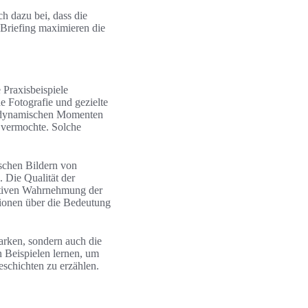
ch dazu bei, dass die
 Briefing maximieren die
 Praxisbeispiele
e Fotografie und gezielte
in dynamischen Momenten
n vermochte. Solche
ischen Bildern von
 Die Qualität der
sitiven Wahrnehmung der
tionen über die Bedeutung
arken, sondern auch die
n Beispielen lernen, um
eschichten zu erzählen.