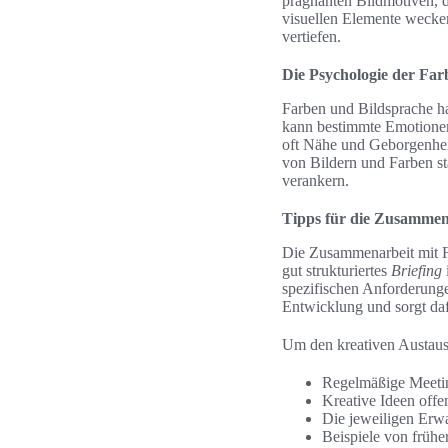
prägnanten Bildmotiven, d
visuellen Elemente weck
vertiefen.
Die Psychologie der Far
Farben und Bildsprache h
kann bestimmte Emotionen
oft Nähe und Geborgenheit
von Bildern und Farben s
verankern.
Tipps für die Zusammen
Die Zusammenarbeit mit F
gut strukturiertes
Briefing
spezifischen Anforderunge
Entwicklung und sorgt dafü
Um den kreativen Austaus
Regelmäßige Meeting
Kreative Ideen offe
Die jeweiligen Erwa
Beispiele von frühe