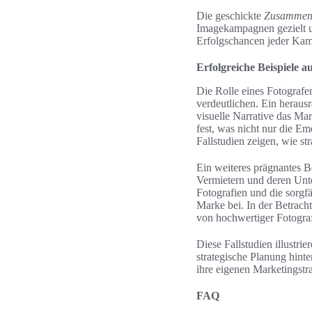
Die geschickte
Zusammena
Imagekampagnen gezielt un
Erfolgschancen jeder Ka
Erfolgreiche Beispiele a
Die Rolle eines Fotografe
verdeutlichen. Ein heraus
visuelle Narrative das M
fest, was nicht nur die Em
Fallstudien zeigen, wie st
Ein weiteres prägnantes B
Vermietern und deren Unte
Fotografien und die sorgf
Marke bei. In der Betrac
von hochwertiger Fotograf
Diese Fallstudien illustr
strategische Planung hint
ihre eigenen Marketingstra
FAQ