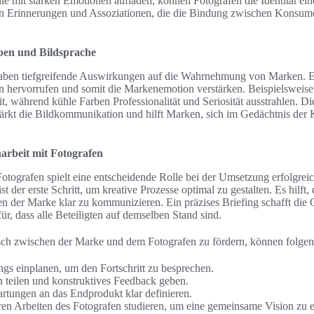
ie mit starken Emotionen aufladen, können Fotografen die Identität ei
en Erinnerungen und Assoziationen, die die Bindung zwischen Konsu
ben und Bildsprache
aben tiefgreifende Auswirkungen auf die Wahrnehmung von Marken. 
 hervorrufen und somit die Markenemotion verstärken. Beispielsweise
, während kühle Farben Professionalität und Seriosität ausstrahlen. Di
tärkt die Bildkommunikation und hilft Marken, sich im Gedächtnis de
arbeit mit Fotografen
otografen spielt eine entscheidende Rolle bei der Umsetzung erfolgre
ist der erste Schritt, um kreative Prozesse optimal zu gestalten. Es hilft,
n der Marke klar zu kommunizieren. Ein präzises Briefing schafft die G
r, dass alle Beteiligten auf demselben Stand sind.
ch zwischen der Marke und dem Fotografen zu fördern, können folgende
s einplanen, um den Fortschritt zu besprechen.
n teilen und konstruktives Feedback geben.
rtungen an das Endprodukt klar definieren.
ren Arbeiten des Fotografen studieren, um eine gemeinsame Vision zu 