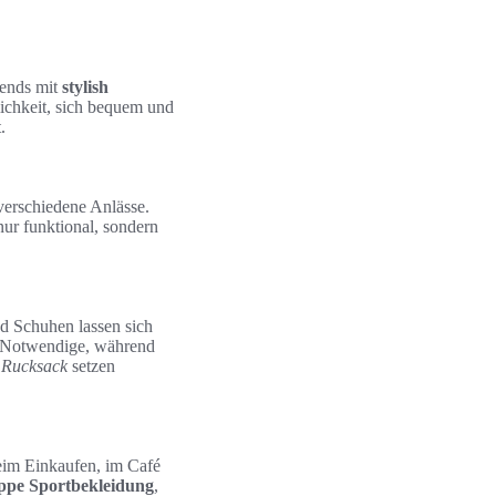
rends mit
stylish
lichkeit, sich bequem und
.
 verschiedene Anlässe.
nur funktional, sondern
d Schuhen lassen sich
es Notwendige, während
r Rucksack
setzen
beim Einkaufen, im Café
ppe Sportbekleidung
,