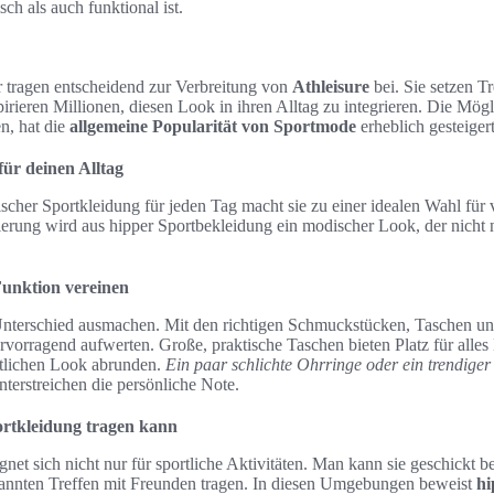
ch als auch funktional ist.
 tragen entscheidend zur Verbreitung von
Athleisure
bei. Sie setzen T
irieren Millionen, diesen Look in ihren Alltag zu integrieren. Die Mög
n, hat die
allgemeine Popularität von Sportmode
erheblich gesteigert
für deinen Alltag
lischer Sportkleidung für jeden Tag macht sie zu einer idealen Wahl für
ierung wird aus hipper Sportbekleidung ein modischer Look, der nicht 
Funktion vereinen
nterschied ausmachen. Mit den richtigen Schmuckstücken, Taschen un
rvorragend aufwerten. Große, praktische Taschen bieten Platz für all
rtlichen Look abrunden.
Ein paar schlichte Ohrringe oder ein trendige
terstreichen die persönliche Note.
ortkleidung tragen kann
gnet sich nicht nur für sportliche Aktivitäten. Man kann sie geschickt 
pannten Treffen mit Freunden tragen. In diesen Umgebungen beweist
hi