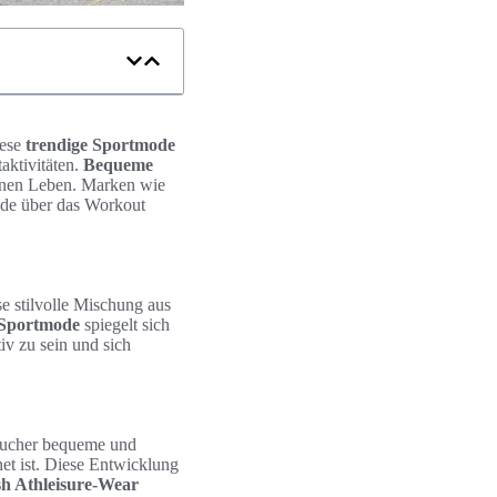
iese
trendige Sportmode
taktivitäten.
Bequeme
rbanen Leben. Marken wie
ode über das Workout
se stilvolle Mischung aus
 Sportmode
spiegelt sich
v zu sein und sich
raucher bequeme und
net ist. Diese Entwicklung
ish Athleisure-Wear