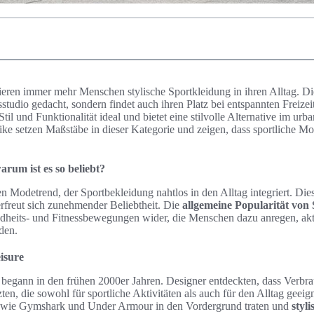
grieren immer mehr Menschen stylische Sportkleidung in ihren Alltag. D
ssstudio gedacht, sondern findet auch ihren Platz bei entspannten Freizei
Stil und Funktionalität ideal und bietet eine stilvolle Alternative im u
ke setzen Maßstäbe in dieser Kategorie und zeigen, dass sportliche M
arum ist es so beliebt?
n Modetrend, der Sportbekleidung nahtlos in den Alltag integriert. Die
rfreut sich zunehmender Beliebtheit. Die
allgemeine Popularität von
heits- und Fitnessbewegungen wider, die Menschen dazu anregen, akti
iden.
isure
begann in den frühen 2000er Jahren. Designer entdeckten, dass Verb
zten, die sowohl für sportliche Aktivitäten als auch für den Alltag geeig
n wie Gymshark und Under Armour in den Vordergrund traten und
styl