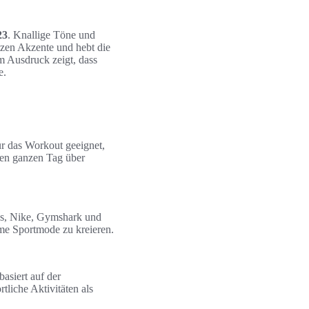
23
. Knallige Töne und
tzen Akzente und hebt die
 Ausdruck zeigt, dass
e.
ür das Workout geeignet,
den ganzen Tag über
as, Nike, Gymshark und
me Sportmode zu kreieren.
basiert auf der
liche Aktivitäten als