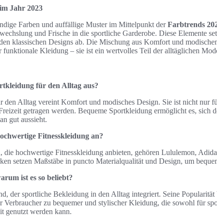
im Jahr 2023
endige Farben und auffällige Muster im Mittelpunkt der
Farbtrends 20
bwechslung und Frische in die sportliche Garderobe. Diese Elemente se
den klassischen Designs ab. Die Mischung aus Komfort und modischem
 funktionale Kleidung – sie ist ein wertvolles Teil der alltäglichen Mod
rtkleidung für den Alltag aus?
r den Alltag vereint Komfort und modisches Design. Sie ist nicht nur f
Freizeit getragen werden. Bequeme Sportkleidung ermöglicht es, sich 
n gut aussieht.
ochwertige Fitnesskleidung an?
 die hochwertige Fitnesskleidung anbieten, gehören Lululemon, Adid
en setzen Maßstäbe in puncto Materialqualität und Design, um beque
arum ist es so beliebt?
d, der sportliche Bekleidung in den Alltag integriert. Seine Popularität 
erbraucher zu bequemer und stylischer Kleidung, die sowohl für sport
eit genutzt werden kann.