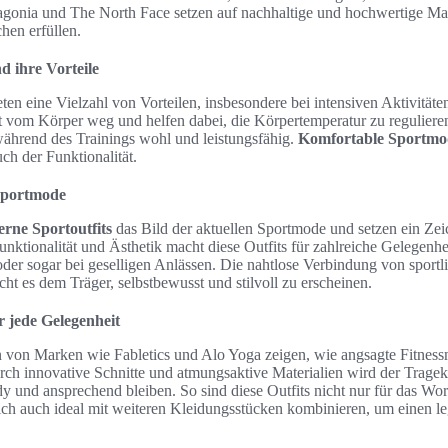
gonia und The North Face setzen auf nachhaltige und hochwertige Mate
hen erfüllen.
d ihre Vorteile
ten eine Vielzahl von Vorteilen, insbesondere bei intensiven Aktivitäte
it vom Körper weg und helfen dabei, die Körpertemperatur zu regulieren
während des Trainings wohl und leistungsfähig.
Komfortable Sportmo
uch der Funktionalität.
 Sportmode
rne Sportoutfits
das Bild der aktuellen Sportmode und setzen ein Zeic
Funktionalität und Ästhetik macht diese Outfits für zahlreiche Gelegenhe
oder sogar bei geselligen Anlässen. Die nahtlose Verbindung von spor
ht es dem Träger, selbstbewusst und stilvoll zu erscheinen.
r jede Gelegenheit
n von Marken wie Fabletics und Alo Yoga zeigen, wie angsagte Fitness
rch innovative Schnitte und atmungsaktive Materialien wird der Tragek
y und ansprechend bleiben. So sind diese Outfits nicht nur für das Wor
sich auch ideal mit weiteren Kleidungsstücken kombinieren, um einen l