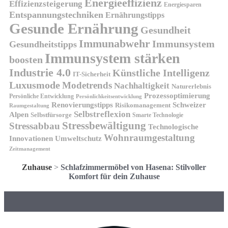
Energieeffizienz
Effizienzsteigerung
Energiesparen
Entspannungstechniken
Ernährungstipps
Gesunde Ernährung
Gesundheit
Immunabwehr
Immunsystem
Gesundheitstipps
Immunsystem stärken
boosten
Industrie 4.0
Künstliche Intelligenz
IT-Sicherheit
Luxusmode
Modetrends
Nachhaltigkeit
Naturerlebnis
Prozessoptimierung
Persönliche Entwicklung
Persönlichkeitsentwicklung
Renovierungstipps
Schweizer
Risikomanagement
Raumgestaltung
Selbstreflexion
Alpen
Selbstfürsorge
Smarte Technologie
Stressbewältigung
Stressabbau
Technologische
Wohnraumgestaltung
Innovationen
Umweltschutz
Zeitmanagement
Zuhause
>
Schlafzimmermöbel von Hasena: Stilvoller
Komfort für dein Zuhause