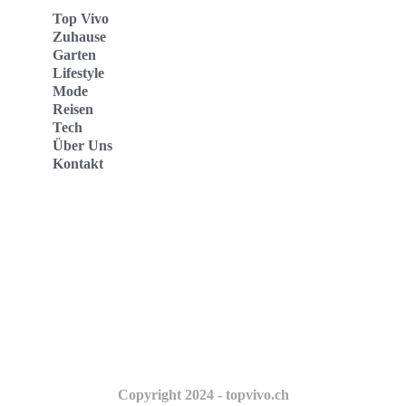
Top Vivo
Zuhause
Garten
Lifestyle
Mode
Reisen
Tech
Über Uns
Kontakt
Top Vivo Deutschland
Top Vivo España
Top Vivo Nederland
Top Vivo Schweiz
Copyright 2024 - topvivo.ch