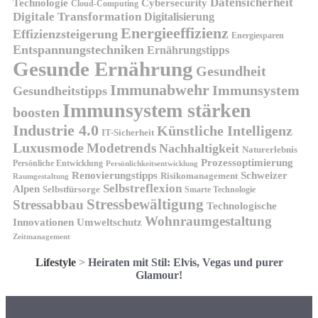
Datensicherheit
Technologie
Cybersecurity
Cloud-Computing
Digitale Transformation
Digitalisierung
Energieeffizienz
Effizienzsteigerung
Energiesparen
Entspannungstechniken
Ernährungstipps
Gesunde Ernährung
Gesundheit
Immunabwehr
Immunsystem
Gesundheitstipps
Immunsystem stärken
boosten
Industrie 4.0
Künstliche Intelligenz
IT-Sicherheit
Luxusmode
Modetrends
Nachhaltigkeit
Naturerlebnis
Prozessoptimierung
Persönliche Entwicklung
Persönlichkeitsentwicklung
Renovierungstipps
Schweizer
Risikomanagement
Raumgestaltung
Selbstreflexion
Alpen
Selbstfürsorge
Smarte Technologie
Stressbewältigung
Stressabbau
Technologische
Wohnraumgestaltung
Innovationen
Umweltschutz
Zeitmanagement
Lifestyle
>
Heiraten mit Stil: Elvis, Vegas und purer
Glamour!