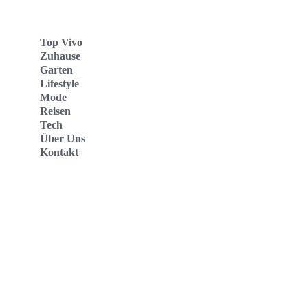
Top Vivo
Zuhause
Garten
Lifestyle
Mode
Reisen
Tech
Über Uns
Kontakt
Top Vivo Deutschland
Top Vivo España
Top Vivo Nederland
Top Vivo Schweiz