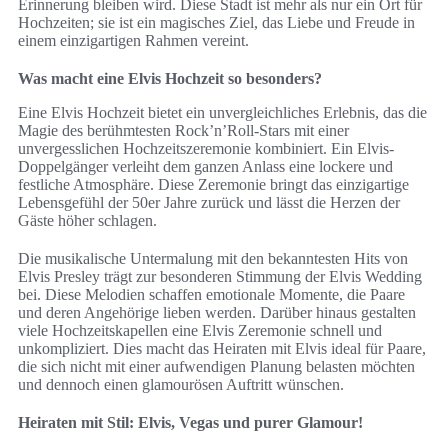
Erinnerung bleiben wird. Diese Stadt ist mehr als nur ein Ort für
Hochzeiten; sie ist ein magisches Ziel, das Liebe und Freude in
einem einzigartigen Rahmen vereint.
Was macht eine Elvis Hochzeit so besonders?
Eine Elvis Hochzeit bietet ein unvergleichliches Erlebnis, das die
Magie des berühmtesten Rock’n’Roll-Stars mit einer
unvergesslichen Hochzeitszeremonie kombiniert. Ein Elvis-
Doppelgänger verleiht dem ganzen Anlass eine lockere und
festliche Atmosphäre. Diese Zeremonie bringt das einzigartige
Lebensgefühl der 50er Jahre zurück und lässt die Herzen der
Gäste höher schlagen.
Die musikalische Untermalung mit den bekanntesten Hits von
Elvis Presley trägt zur besonderen Stimmung der Elvis Wedding
bei. Diese Melodien schaffen emotionale Momente, die Paare
und deren Angehörige lieben werden. Darüber hinaus gestalten
viele Hochzeitskapellen eine Elvis Zeremonie schnell und
unkompliziert. Dies macht das Heiraten mit Elvis ideal für Paare,
die sich nicht mit einer aufwendigen Planung belasten möchten
und dennoch einen glamourösen Auftritt wünschen.
Heiraten mit Stil: Elvis, Vegas und purer Glamour!