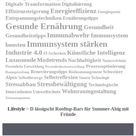
Digitale Transformation
Digitalisierung
Energieeffizienz
Effizienzsteigerung
Energiesparen
Entspannungstechniken
Ernährungstipps
Gesunde Ernährung
Gesundheit
Immunabwehr
Immunsystem
Gesundheitstipps
Immunsystem stärken
boosten
Industrie 4.0
Künstliche Intelligenz
IT-Sicherheit
Luxusmode
Modetrends
Nachhaltigkeit
Naturerlebnis
Prozessoptimierung
Persönliche Entwicklung
Persönlichkeitsentwicklung
Renovierungstipps
Schweizer
Risikomanagement
Raumgestaltung
Selbstreflexion
Alpen
Selbstfürsorge
Smarte Technologie
Stressbewältigung
Stressabbau
Technologische
Wohnraumgestaltung
Innovationen
Umweltschutz
Zeitmanagement
Lifestyle
>
D lässigscht Rooftop-Bars für Summer-Abig mit
Fründe