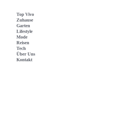
Top Vivo
Zuhause
Garten
Lifestyle
Mode
Reisen
Tech
Über Uns
Kontakt
Top Vivo Deutschland
Top Vivo España
Top Vivo Nederland
Top Vivo Schweiz