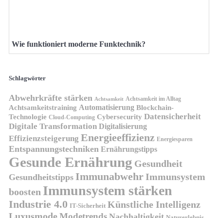
Wie funktioniert moderne Funktechnik?
Schlagwörter
Abwehrkräfte stärken
Achtsamkeit im Alltag
Achtsamkeit
Automatisierung
Achtsamkeitstraining
Blockchain-
Datensicherheit
Technologie
Cybersecurity
Cloud-Computing
Digitale Transformation
Digitalisierung
Energieeffizienz
Effizienzsteigerung
Energiesparen
Entspannungstechniken
Ernährungstipps
Gesunde Ernährung
Gesundheit
Immunabwehr
Immunsystem
Gesundheitstipps
Immunsystem stärken
boosten
Industrie 4.0
Künstliche Intelligenz
IT-Sicherheit
Luxusmode
Modetrends
Nachhaltigkeit
Naturerlebnis