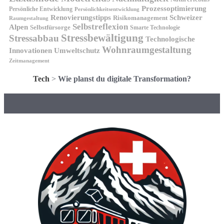
Prozessoptimierung
Persönliche Entwicklung
Persönlichkeitsentwicklung
Renovierungstipps
Schweizer
Risikomanagement
Raumgestaltung
Selbstreflexion
Alpen
Selbstfürsorge
Smarte Technologie
Stressbewältigung
Stressabbau
Technologische
Wohnraumgestaltung
Innovationen
Umweltschutz
Zeitmanagement
Tech
>
Wie planst du digitale Transformation?