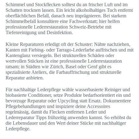
Schimmel und Stockflecken solltest du an frischer Luft und im
Schatten trocknen lassen. Ein leicht alkoholhaltiges Tuch entfernt
oberflächlichen Befall, danach neu imprägnieren. Bei starkem
Schimmelbefall konsultiere eine Fachwerkstatt; hier helfen
professionelle Lederrestauration Schweiz-Betriebe mit
Tiefenreinigung und Desinfektion.
Kleine Reparaturen erledigt oft der Schuster: Nähte nachziehen,
Kanten mit Fiebing- oder Tarrago-Lederfarbe auffrischen und mit
Kantenglanz versiegeln. Bei strukturellen Schäden oder
wertvollen Stücken ist eine professionelle Lederrestauration
ratsam; in Städten wie Zürich, Basel oder Genf gibt es
spezialisierte Ateliers, die Farbauffrischung und strukturelle
Reparatur anbieten.
Für nachhaltige Lederpflege wähle wasserbasierte Reiniger und
biobasierte Conditioner, setze Produkte bedarfsorientiert ein und
bevorzuge Reparatur oder Upcycling statt Ersatz. Dokumentiere
Pflegebehandlungen und inspiziere deine Accessoires
regelmässig, damit du Flecken entfernen Leder und
Lederreparatur Tipps frühzeitig anwenden kannst. So erhöhst du
die Lebensdauer und den Wert deiner Stücke mit nachhaltiger
Lederpflege.