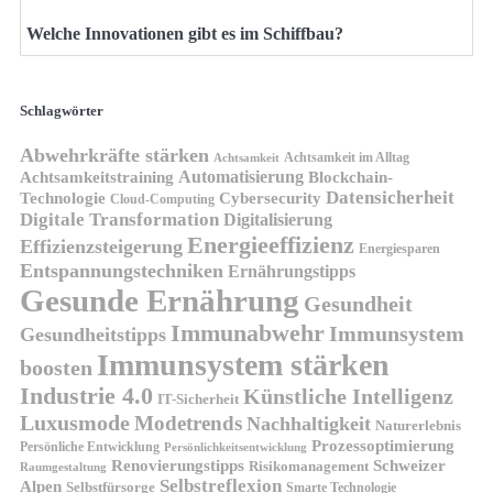
Welche Innovationen gibt es im Schiffbau?
Schlagwörter
Abwehrkräfte stärken
Achtsamkeit im Alltag
Achtsamkeit
Automatisierung
Achtsamkeitstraining
Blockchain-
Datensicherheit
Technologie
Cybersecurity
Cloud-Computing
Digitale Transformation
Digitalisierung
Energieeffizienz
Effizienzsteigerung
Energiesparen
Entspannungstechniken
Ernährungstipps
Gesunde Ernährung
Gesundheit
Immunabwehr
Immunsystem
Gesundheitstipps
Immunsystem stärken
boosten
Industrie 4.0
Künstliche Intelligenz
IT-Sicherheit
Luxusmode
Modetrends
Nachhaltigkeit
Naturerlebnis
Prozessoptimierung
Persönliche Entwicklung
Persönlichkeitsentwicklung
Renovierungstipps
Schweizer
Risikomanagement
Raumgestaltung
Selbstreflexion
Alpen
Selbstfürsorge
Smarte Technologie