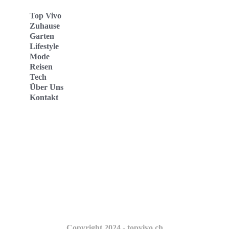
Top Vivo
Zuhause
Garten
Lifestyle
Mode
Reisen
Tech
Über Uns
Kontakt
Top Vivo Deutschland
Top Vivo España
Top Vivo Nederland
Top Vivo Schweiz
Copyright 2024 - topvivo.ch