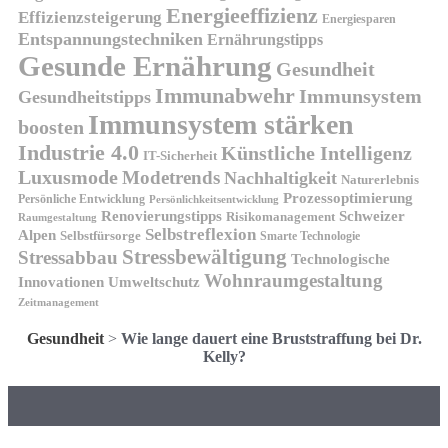
Energieeffizienz
Effizienzsteigerung
Energiesparen
Entspannungstechniken
Ernährungstipps
Gesunde Ernährung
Gesundheit
Immunabwehr
Immunsystem
Gesundheitstipps
Immunsystem stärken
boosten
Industrie 4.0
Künstliche Intelligenz
IT-Sicherheit
Luxusmode
Modetrends
Nachhaltigkeit
Naturerlebnis
Prozessoptimierung
Persönliche Entwicklung
Persönlichkeitsentwicklung
Renovierungstipps
Schweizer
Risikomanagement
Raumgestaltung
Selbstreflexion
Alpen
Selbstfürsorge
Smarte Technologie
Stressbewältigung
Stressabbau
Technologische
Wohnraumgestaltung
Innovationen
Umweltschutz
Zeitmanagement
Gesundheit
>
Wie lange dauert eine Bruststraffung bei Dr.
Kelly?