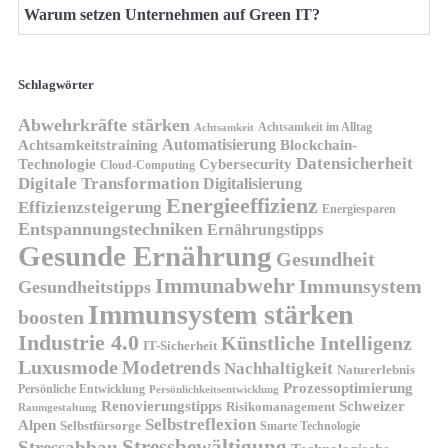
Warum setzen Unternehmen auf Green IT?
Schlagwörter
Abwehrkräfte stärken
Achtsamkeit im Alltag
Achtsamkeit
Automatisierung
Achtsamkeitstraining
Blockchain-
Datensicherheit
Technologie
Cybersecurity
Cloud-Computing
Digitale Transformation
Digitalisierung
Energieeffizienz
Effizienzsteigerung
Energiesparen
Entspannungstechniken
Ernährungstipps
Gesunde Ernährung
Gesundheit
Immunabwehr
Immunsystem
Gesundheitstipps
Immunsystem stärken
boosten
Industrie 4.0
Künstliche Intelligenz
IT-Sicherheit
Luxusmode
Modetrends
Nachhaltigkeit
Naturerlebnis
Prozessoptimierung
Persönliche Entwicklung
Persönlichkeitsentwicklung
Renovierungstipps
Schweizer
Risikomanagement
Raumgestaltung
Selbstreflexion
Alpen
Selbstfürsorge
Smarte Technologie
Stressbewältigung
Stressabbau