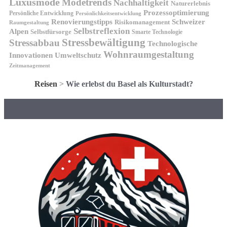
Luxusmode
Modetrends
Nachhaltigkeit
Naturerlebnis
Prozessoptimierung
Persönliche Entwicklung
Persönlichkeitsentwicklung
Renovierungstipps
Schweizer
Risikomanagement
Raumgestaltung
Selbstreflexion
Alpen
Selbstfürsorge
Smarte Technologie
Stressbewältigung
Stressabbau
Technologische
Wohnraumgestaltung
Innovationen
Umweltschutz
Zeitmanagement
Reisen
>
Wie erlebst du Basel als Kulturstadt?