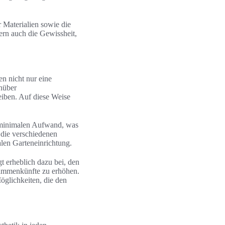
r Materialien sowie die
ern auch die Gewissheit,
en nicht nur eine
enüber
eiben. Auf diese Weise
rt minimalen Aufwand, was
 die verschiedenen
len Garteneinrichtung.
gt erheblich dazu bei, den
usammenkünfte zu erhöhen.
Möglichkeiten, die den