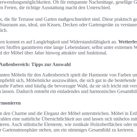
Verwendungsmöglichkeiten. Ob für entspannte Nachmittage, gesellige G
 Freien, die richtige Ausstattung macht den Unterschied.
s, die für Terrasse und Garten maßgeschneidert sind. Diese praktisch g
n Stauraum aus, ideal, um Kissen, Decken oder Gartengeräte zu verstauen
ich.
ien kommt es auf Langlebigkeit und Widerstandsfähigkeit an.
Wetterfe
ten Stoffen garantieren eine lange Lebensdauer, selbst unter extremen
d der Möbel über Jahre hinweg attraktiv und funktional.
 Außenbereich: Tipps zur Auswahl
anten Möbeln für den Außenbereich spielt die Harmonie von Farben und
mpfiehlt sich, Möbelstücke auszuwählen, die sich gut in die bestehende
anfte Farben sind häufig die bevorzugte Wahl, da sie sich leicht mit ve
 lassen. Dadurch entsteht ein einladendes und harmonisches Gesamtbil
armonieren
nn den Charme und die Eleganz der Möbel unterstreichen. Möbel in Er
ahlen eine natürliche Übersichtlichkeit aus und lassen sich mühelos mi
eren. Auch stilistische Elemente, wie rustikale Holzoberflächen oder m
er Gartenatmosphäre stehen, um ein stimmiges Gesamtbild zu kreieren.