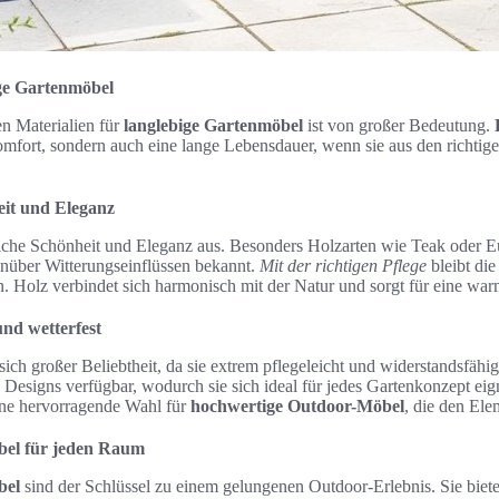
ige Gartenmöbel
n Materialien für
langlebige Gartenmöbel
ist von großer Bedeutung.
mfort, sondern auch eine lange Lebensdauer, wenn sie aus den richtigen
it und Eleganz
iche Schönheit und Eleganz aus. Besonders Holzarten wie Teak oder Eu
enüber Witterungseinflüssen bekannt.
Mit der richtigen Pflege
bleibt die
n. Holz verbindet sich harmonisch mit der Natur und sorgt für eine w
und wetterfest
ich großer Beliebtheit, da sie extrem pflegeleicht und widerstandsfähi
Designs verfügbar, wodurch sie sich ideal für jedes Gartenkonzept eign
ine hervorragende Wahl für
hochwertige Outdoor-Möbel
, die den Ele
bel für jeden Raum
bel
sind der Schlüssel zu einem gelungenen Outdoor-Erlebnis. Sie biet