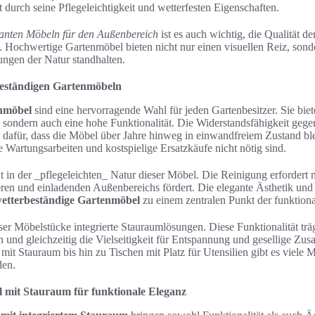
 durch seine Pflegeleichtigkeit und wetterfesten Eigenschaften.
anten Möbeln für den Außenbereich
ist es auch wichtig, die Qualität de
 Hochwertige Gartenmöbel bieten nicht nur einen visuellen Reiz, sond
ungen der Natur standhalten.
beständigen Gartenmöbeln
nmöbel
sind eine hervorragende Wahl für jeden Gartenbesitzer. Sie biet
 sondern auch eine hohe Funktionalität. Die Widerstandsfähigkeit geg
t dafür, dass die Möbel über Jahre hinweg in einwandfreiem Zustand bl
 Wartungsarbeiten und kostspielige Ersatzkäufe nicht nötig sind.
eht in der _pflegeleichten_ Natur dieser Möbel. Die Reinigung erforde
eren und einladenden Außenbereichs fördert. Die elegante Ästhetik und
etterbeständige Gartenmöbel
zu einem zentralen Punkt der funktiona
eser Möbelstücke integrierte Stauraumlösungen. Diese Funktionalität trä
en und gleichzeitig die Vielseitigkeit für Entspannung und gesellige Z
it Stauraum bis hin zu Tischen mit Platz für Utensilien gibt es viele 
den.
 mit Stauraum für funktionale Eleganz