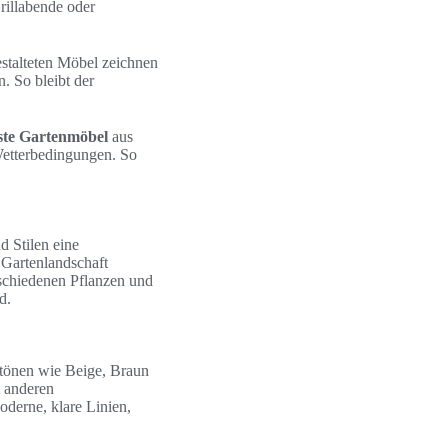
rillabende oder
estalteten Möbel zeichnen
. So bleibt der
ste Gartenmöbel
aus
 Wetterbedingungen. So
 Stilen eine
 Gartenlandschaft
rschiedenen Pflanzen und
d.
dtönen wie Beige, Braun
t anderen
oderne, klare Linien,