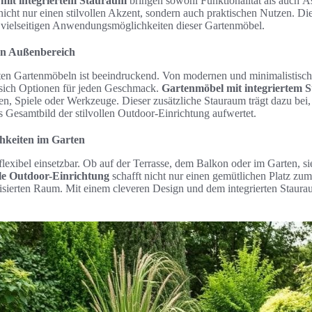
mit integriertem Stauraum
bringen sowohl Funktionalität als auch Äs
icht nur einen stilvollen Akzent, sondern auch praktischen Nutzen. Die
d vielseitigen Anwendungsmöglichkeiten dieser Gartenmöbel.
den Außenbereich
en Gartenmöbeln ist beeindruckend. Von modernen und minimalistische
 sich Optionen für jeden Geschmack.
Gartenmöbel mit integriertem 
sen, Spiele oder Werkzeuge. Dieser zusätzliche Stauraum trägt dazu bei
s Gesamtbild der stilvollen Outdoor-Einrichtung aufwertet.
chkeiten im Garten
lexibel einsetzbar. Ob auf der Terrasse, dem Balkon oder im Garten, si
lle Outdoor-Einrichtung
schafft nicht nur einen gemütlichen Platz zu
nisierten Raum. Mit einem cleveren Design und dem integrierten Staur