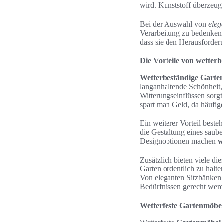
wird. Kunststoff überzeugt
Bei der Auswahl von
eleg
Verarbeitung zu bedenken.
dass sie den Herausforder
Die Vorteile von wetter
Wetterbeständige Garte
langanhaltende Schönheit,
Witterungseinflüssen sorg
spart man Geld, da häufige
Ein weiterer Vorteil best
die Gestaltung eines saub
Designoptionen machen
w
Zusätzlich bieten viele di
Garten ordentlich zu halt
Von eleganten Sitzbänken m
Bedürfnissen gerecht wer
Wetterfeste Gartenmöbel