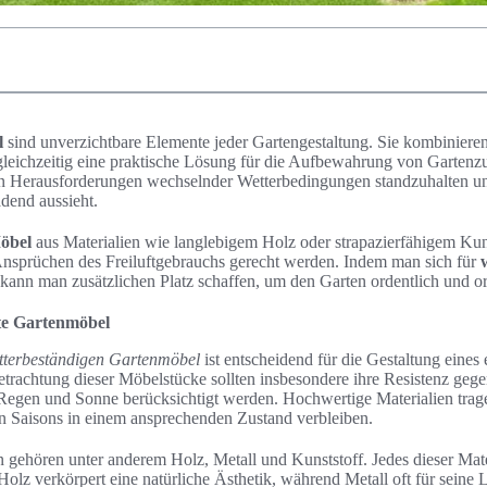
l
sind unverzichtbare Elemente jeder Gartengestaltung. Sie kombinieren 
 gleichzeitig eine praktische Lösung für die Aufbewahrung von Garten
en Herausforderungen wechselnder Wetterbedingungen standzuhalten un
dend aussieht.
öbel
aus Materialien wie langlebigem Holz oder strapazierfähigem Kuns
Ansprüchen des Freiluftgebrauchs gerecht werden. Indem man sich für
kann man zusätzlichen Platz schaffen, um den Garten ordentlich und org
te Gartenmöbel
tterbeständigen Gartenmöbel
ist entscheidend für die Gestaltung eines
trachtung dieser Möbelstücke sollten insbesondere ihre Resistenz geg
Regen und Sonne berücksichtigt werden. Hochwertige Materialien trage
 Saisons in einem ansprechenden Zustand verbleiben.
gehören unter anderem Holz, Metall und Kunststoff. Jedes dieser Mater
 Holz verkörpert eine natürliche Ästhetik, während Metall oft für seine 