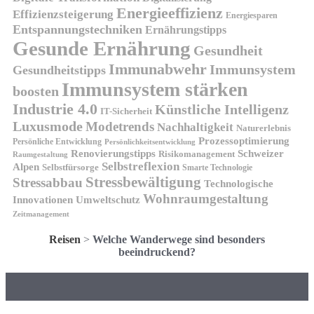
Energieeffizienz
Effizienzsteigerung
Energiesparen
Entspannungstechniken
Ernährungstipps
Gesunde Ernährung
Gesundheit
Immunabwehr
Immunsystem
Gesundheitstipps
Immunsystem stärken
boosten
Industrie 4.0
Künstliche Intelligenz
IT-Sicherheit
Luxusmode
Modetrends
Nachhaltigkeit
Naturerlebnis
Prozessoptimierung
Persönliche Entwicklung
Persönlichkeitsentwicklung
Renovierungstipps
Schweizer
Risikomanagement
Raumgestaltung
Selbstreflexion
Alpen
Selbstfürsorge
Smarte Technologie
Stressbewältigung
Stressabbau
Technologische
Wohnraumgestaltung
Innovationen
Umweltschutz
Zeitmanagement
Reisen
>
Welche Wanderwege sind besonders
beeindruckend?