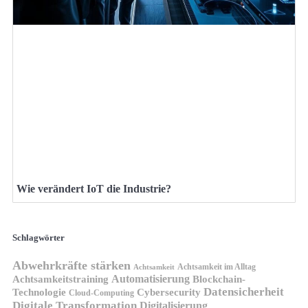
Wie verändert IoT die Industrie?
Schlagwörter
Abwehrkräfte stärken
Achtsamkeit im Alltag
Achtsamkeit
Automatisierung
Achtsamkeitstraining
Blockchain-
Datensicherheit
Technologie
Cybersecurity
Cloud-Computing
Digitale Transformation
Digitalisierung