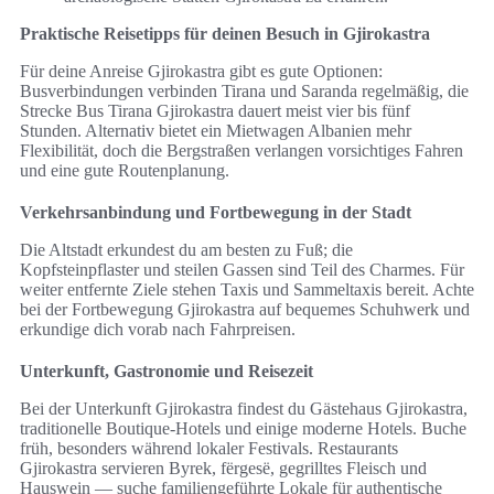
Praktische Reisetipps für deinen Besuch in Gjirokastra
Für deine Anreise Gjirokastra gibt es gute Optionen:
Busverbindungen verbinden Tirana und Saranda regelmäßig, die
Strecke Bus Tirana Gjirokastra dauert meist vier bis fünf
Stunden. Alternativ bietet ein Mietwagen Albanien mehr
Flexibilität, doch die Bergstraßen verlangen vorsichtiges Fahren
und eine gute Routenplanung.
Verkehrsanbindung und Fortbewegung in der Stadt
Die Altstadt erkundest du am besten zu Fuß; die
Kopfsteinpflaster und steilen Gassen sind Teil des Charmes. Für
weiter entfernte Ziele stehen Taxis und Sammeltaxis bereit. Achte
bei der Fortbewegung Gjirokastra auf bequemes Schuhwerk und
erkundige dich vorab nach Fahrpreisen.
Unterkunft, Gastronomie und Reisezeit
Bei der Unterkunft Gjirokastra findest du Gästehaus Gjirokastra,
traditionelle Boutique-Hotels und einige moderne Hotels. Buche
früh, besonders während lokaler Festivals. Restaurants
Gjirokastra servieren Byrek, fërgesë, gegrilltes Fleisch und
Hauswein — suche familiengeführte Lokale für authentische