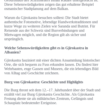
Geburtshaus des Schriftstellers Ismail Kadare untergebracht ist.
Diese Sehenswürdigkeiten zeigen das gut erhaltene Beispiel
osmanischer Stadtplanung auf dem Balkan.
Warum du Gjirokastra besuchen solltest: Die Stadt bietet
authentische Fotomotive, lebendige Handwerkstraditionen und
kurze Wege zu weiteren Zielen wie Saranda und Butrint. Für
Reisende aus der Schweiz sind Busverbindungen und
Mietwagen möglich, und die Region gilt als sicher und
ursprünglich.
Welche Sehenswürdigkeiten gibt es in Gjirokastra in
Albanien?
Gjirokastra fasziniert mit einer dichten Ansammlung historischer
Orte, die sich bequem zu Fuss erkunden lassen. Du findest hier
Wehrbauten, enge Gassen und Museen, die ein lebendiges Bild
von Alltag und Geschichte zeichnen.
Burg von Gjirokastra: Geschichte und Highlights
Die Burg thront seit dem 12.–17. Jahrhundert über der Stadt und
erzählt viel zur Burg Gjirokastra Geschichte. Als Gjirokastra
Festung diente sie als militärisches Zentrum, Gefängnis und
Schauplatz bedeutender Ereignisse.