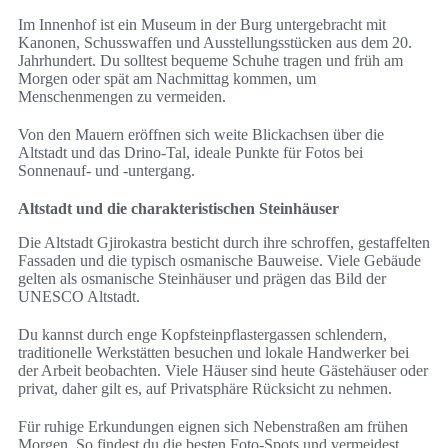
Im Innenhof ist ein Museum in der Burg untergebracht mit
Kanonen, Schusswaffen und Ausstellungsstücken aus dem 20.
Jahrhundert. Du solltest bequeme Schuhe tragen und früh am
Morgen oder spät am Nachmittag kommen, um
Menschenmengen zu vermeiden.
Von den Mauern eröffnen sich weite Blickachsen über die
Altstadt und das Drino-Tal, ideale Punkte für Fotos bei
Sonnenauf- und -untergang.
Altstadt und die charakteristischen Steinhäuser
Die Altstadt Gjirokastra besticht durch ihre schroffen, gestaffelten
Fassaden und die typisch osmanische Bauweise. Viele Gebäude
gelten als osmanische Steinhäuser und prägen das Bild der
UNESCO Altstadt.
Du kannst durch enge Kopfsteinpflastergassen schlendern,
traditionelle Werkstätten besuchen und lokale Handwerker bei
der Arbeit beobachten. Viele Häuser sind heute Gästehäuser oder
privat, daher gilt es, auf Privatsphäre Rücksicht zu nehmen.
Für ruhige Erkundungen eignen sich Nebenstraßen am frühen
Morgen. So findest du die besten Foto-Spots und vermeidest