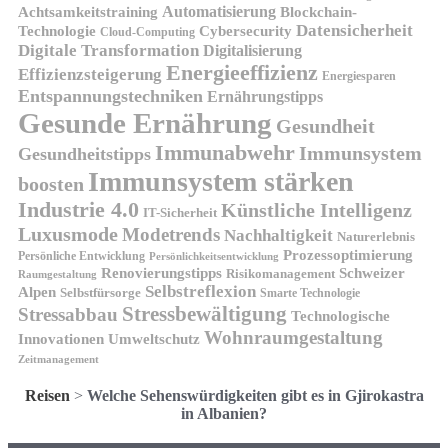
Automatisierung
Achtsamkeitstraining
Blockchain-
Datensicherheit
Technologie
Cybersecurity
Cloud-Computing
Digitale Transformation
Digitalisierung
Energieeffizienz
Effizienzsteigerung
Energiesparen
Entspannungstechniken
Ernährungstipps
Gesunde Ernährung
Gesundheit
Immunabwehr
Immunsystem
Gesundheitstipps
Immunsystem stärken
boosten
Industrie 4.0
Künstliche Intelligenz
IT-Sicherheit
Luxusmode
Modetrends
Nachhaltigkeit
Naturerlebnis
Prozessoptimierung
Persönliche Entwicklung
Persönlichkeitsentwicklung
Renovierungstipps
Schweizer
Risikomanagement
Raumgestaltung
Selbstreflexion
Alpen
Selbstfürsorge
Smarte Technologie
Stressbewältigung
Stressabbau
Technologische
Wohnraumgestaltung
Innovationen
Umweltschutz
Zeitmanagement
Reisen
>
Welche Sehenswürdigkeiten gibt es in Gjirokastra
in Albanien?