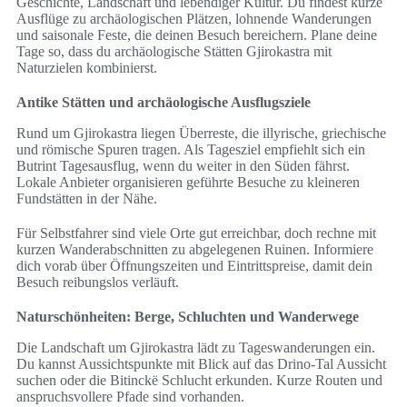
Geschichte, Landschaft und lebendiger Kultur. Du findest kurze
Ausflüge zu archäologischen Plätzen, lohnende Wanderungen
und saisonale Feste, die deinen Besuch bereichern. Plane deine
Tage so, dass du archäologische Stätten Gjirokastra mit
Naturzielen kombinierst.
Antike Stätten und archäologische Ausflugsziele
Rund um Gjirokastra liegen Überreste, die illyrische, griechische
und römische Spuren tragen. Als Tagesziel empfiehlt sich ein
Butrint Tagesausflug, wenn du weiter in den Süden fährst.
Lokale Anbieter organisieren geführte Besuche zu kleineren
Fundstätten in der Nähe.
Für Selbstfahrer sind viele Orte gut erreichbar, doch rechne mit
kurzen Wanderabschnitten zu abgelegenen Ruinen. Informiere
dich vorab über Öffnungszeiten und Eintrittspreise, damit dein
Besuch reibungslos verläuft.
Naturschönheiten: Berge, Schluchten und Wanderwege
Die Landschaft um Gjirokastra lädt zu Tageswanderungen ein.
Du kannst Aussichtspunkte mit Blick auf das Drino-Tal Aussicht
suchen oder die Bitinckë Schlucht erkunden. Kurze Routen und
anspruchsvollere Pfade sind vorhanden.