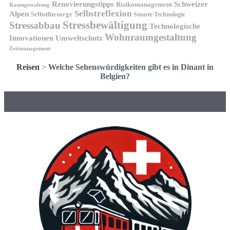
Renovierungstipps
Schweizer
Risikomanagement
Raumgestaltung
Selbstreflexion
Alpen
Selbstfürsorge
Smarte Technologie
Stressbewältigung
Stressabbau
Technologische
Wohnraumgestaltung
Innovationen
Umweltschutz
Zeitmanagement
Reisen
>
Welche Sehenswürdigkeiten gibt es in Dinant in
Belgien?