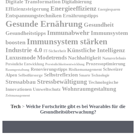
Digitale Transformation
Digitalisierung
Energieeffizienz
Effizienzsteigerung
Energiesparen
Entspannungstechniken
Ernährungstipps
Gesunde Ernährung
Gesundheit
Immunabwehr
Immunsystem
Gesundheitstipps
Immunsystem stärken
boosten
Industrie 4.0
Künstliche Intelligenz
IT-Sicherheit
Luxusmode
Modetrends
Nachhaltigkeit
Naturerlebnis
Prozessoptimierung
Persönliche Entwicklung
Persönlichkeitsentwicklung
Renovierungstipps
Schweizer
Risikomanagement
Raumgestaltung
Selbstreflexion
Alpen
Selbstfürsorge
Smarte Technologie
Stressbewältigung
Stressabbau
Technologische
Wohnraumgestaltung
Innovationen
Umweltschutz
Zeitmanagement
Tech
>
Welche Fortschritte gibt es bei Wearables für die
Gesundheitsüberwachung?