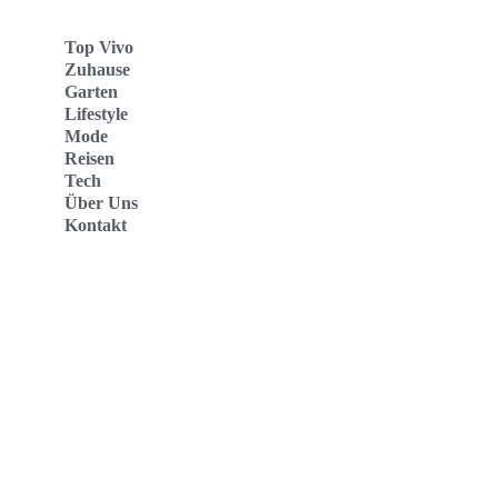
Top Vivo
Zuhause
Garten
Lifestyle
Mode
Reisen
Tech
Über Uns
Kontakt
Top Vivo Deutschland
Top Vivo España
Top Vivo Nederland
Top Vivo Schweiz