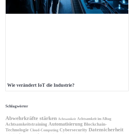
Wie verändert IoT die Industrie?
Schlagwörter
Abwehrkräfte stärken
Achtsamkeit im Alltag
Achtsamkeit
Automatisierung
Achtsamkeitstraining
Blockchain-
Datensicherheit
Technologie
Cybersecurity
Cloud-Computing