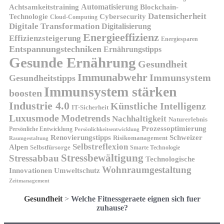
Automatisierung
Achtsamkeitstraining
Blockchain-
Datensicherheit
Technologie
Cybersecurity
Cloud-Computing
Digitale Transformation
Digitalisierung
Energieeffizienz
Effizienzsteigerung
Energiesparen
Entspannungstechniken
Ernährungstipps
Gesunde Ernährung
Gesundheit
Immunabwehr
Immunsystem
Gesundheitstipps
Immunsystem stärken
boosten
Industrie 4.0
Künstliche Intelligenz
IT-Sicherheit
Luxusmode
Modetrends
Nachhaltigkeit
Naturerlebnis
Prozessoptimierung
Persönliche Entwicklung
Persönlichkeitsentwicklung
Renovierungstipps
Schweizer
Risikomanagement
Raumgestaltung
Selbstreflexion
Alpen
Selbstfürsorge
Smarte Technologie
Stressbewältigung
Stressabbau
Technologische
Wohnraumgestaltung
Innovationen
Umweltschutz
Zeitmanagement
Gesundheit
>
Welche Fitnessgeraete eignen sich fuer
zuhause?