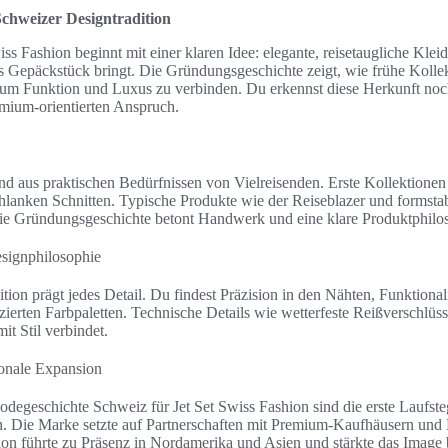
chweizer Designtradition
ss Fashion beginnt mit einer klaren Idee: elegante, reisetaugliche Klei
 Gepäckstück bringt. Die Gründungsgeschichte zeigt, wie frühe Kollek
 um Funktion und Luxus zu verbinden. Du erkennst diese Herkunft noch
mium-orientierten Anspruch.
d aus praktischen Bedürfnissen von Vielreisenden. Erste Kollektionen
hlanken Schnitten. Typische Produkte wie der Reiseblazer und formst
ie Gründungsgeschichte betont Handwerk und eine klare Produktphilo
esignphilosophie
ion prägt jedes Detail. Du findest Präzision in den Nähten, Funktional
ierten Farbpaletten. Technische Details wie wetterfeste Reißverschlü
it Stil verbindet.
ionale Expansion
Modegeschichte Schweiz für Jet Set Swiss Fashion sind die erste Laufst
n. Die Marke setzte auf Partnerschaften mit Premium-Kaufhäusern un
ion führte zu Präsenz in Nordamerika und Asien und stärkte das Imag