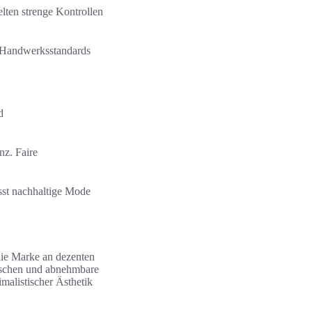
gelten strenge Kontrollen
r Handwerksstandards
d
nz. Faire
usst nachhaltige Mode
 die Marke an dezenten
Taschen und abnehmbare
malistischer Ästhetik