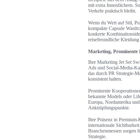
mit extra Innenfächern. S
Verkehr praktisch bleibt.
Wenn du Wert auf Stil, Pra
kompakte Capsule Wardrob
konkrete Kombinationside
reisefreundliche Kleidung 
Marketing, Prominente P
Ihre Marketing Jet Set Sw
Ads und Social-Media-Kam
das durch PR Strategie-M
konsistent halten.
Prominente Kooperationen
bekannte Models oder Life
Europa, Nordamerika und 
Anknüpfungspunkte.
Ihre Präsenz in Premium-K
internationale Sichtbark
Branchenmessen sorgen fü
Strategie.