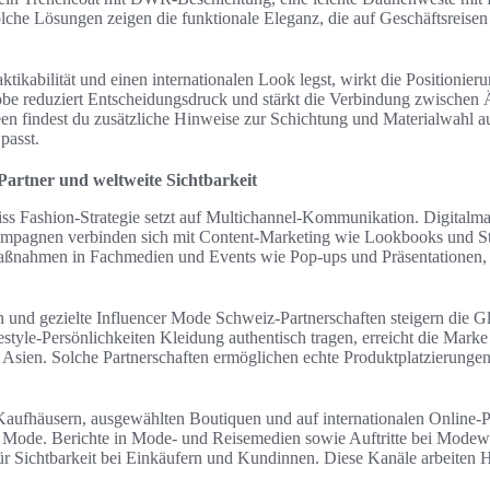
olche Lösungen zeigen die funktionale Eleganz, die auf Geschäftsreisen
ktikabilität und einen internationalen Look legst, wirkt die Positionie
e reduziert Entscheidungsdruck und stärkt die Verbindung zwischen Ä
en findest du zusätzliche Hinweise zur Schichtung und Materialwahl a
passt.
artner und weltweite Sichtbarkeit
iss Fashion-Strategie setzt auf Multichannel-Kommunikation. Digitalmar
pagnen verbinden sich mit Content-Marketing wie Lookbooks und St
aßnahmen in Fachmedien und Events wie Pop-ups und Präsentationen, di
 und gezielte Influencer Mode Schweiz-Partnerschaften steigern die 
style-Persönlichkeiten Kleidung authentisch tragen, erreicht die Marke
Asien. Solche Partnerschaften ermöglichen echte Produktplatzierungen
aufhäusern, ausgewählten Boutiquen und auf internationalen Online-Pl
eit Mode. Berichte in Mode- und Reisemedien sowie Auftritte bei Mode
r Sichtbarkeit bei Einkäufern und Kundinnen. Diese Kanäle arbeiten 