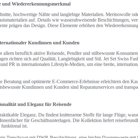
te und Wiedererkennungsmerkmal
chnitte, hochwertige Nähte und langlebige Materialien. Merinowolle od
sismaterialien auf. Details wie wasserabweisende Beschichtungen, ver
zente prägen das Design. Diese Elemente erhöhen den Wiedererkennung
nternationaler Kundinnen und Kunden
or allem beruflich aktive Reisende, Pendler und stilbewusste Konsume
en richten sich auf Qualität, Langlebigkeit und Stil. Jet Set Swiss Fas
und PR in internationalen Lifestyle-Medien, um eine breite, internati
rte Beratung und optimierte E‑Commerce-Erlebnisse erleichtern den K
itsbewusste Kundinnen und Kunden sind Reparaturservices und transpa
onalität und Eleganz für Reisende
raktikable Eleganz. Du findest knitterarme Stoffe für lange Flüge, was
Innenfächer für Geschäftsunterlagen. Die Kollektion liefert reisefreund
funktional ist.
: ein Trenchcoat mit DWR-Beschichtung, eine leichte Daunenweste mit