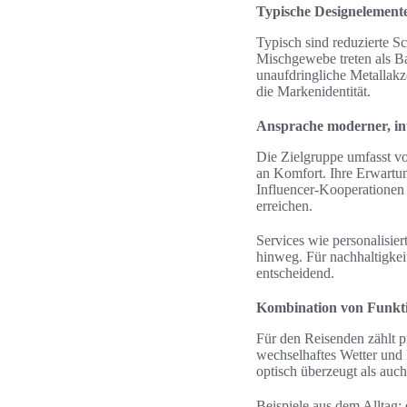
Typische Designelemen
Typisch sind reduzierte S
Mischgewebe treten als Ba
unaufdringliche Metallak
die Markenidentität.
Ansprache moderner, i
Die Zielgruppe umfasst v
an Komfort. Ihre Erwartung
Influencer-Kooperationen 
erreichen.
Services wie personalisie
hinweg. Für nachhaltigke
entscheidend.
Kombination von Funkti
Für den Reisenden zählt p
wechselhaftes Wetter und 
optisch überzeugt als auch 
Beispiele aus dem Alltag