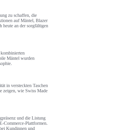
dung zu schaffen, die
tionen auf Mäntel, Blazer
 heute an der sorgfältigen
 kombinierten
abile Mäntel wurden
sophie.
ität in versteckten Taschen
sse zeigen, wie Swiss Made
egpräsenz und die Listung
d E‑Commerce-Plattformen.
e bei Kundinnen und