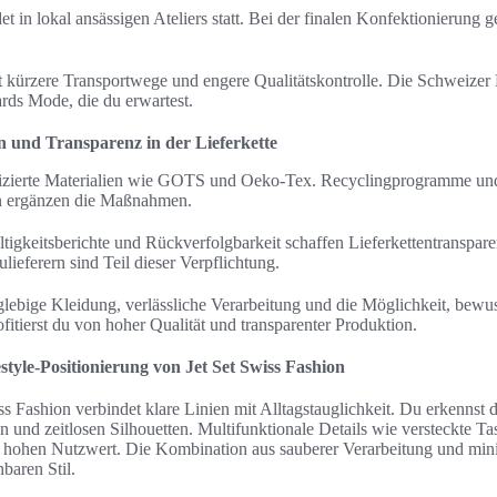
et in lokal ansässigen Ateliers statt. Bei der finalen Konfektionierung 
t kürzere Transportwege und engere Qualitätskontrolle. Die Schweize
ards Mode, die du erwartest.
en und Transparenz in der Lieferkette
tifizierte Materialien wie GOTS und Oeko‑Tex. Recyclingprogramme un
n ergänzen die Maßnahmen.
tigkeitsberichte und Rückverfolgbarkeit schaffen Lieferkettentranspare
ieferern sind Teil dieser Verpflichtung.
nglebige Kleidung, verlässliche Verarbeitung und die Möglichkeit, bew
itierst du von hoher Qualität und transparenter Produktion.
estyle-Positionierung von Jet Set Swiss Fashion
s Fashion verbindet klare Linien mit Alltagstauglichkeit. Du erkennst
n und zeitlosen Silhouetten. Multifunktionale Details wie versteckte 
 hohen Nutzwert. Die Kombination aus sauberer Verarbeitung und mini
baren Stil.