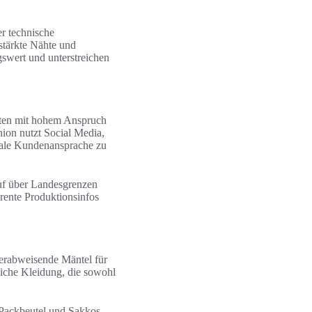
er technische
stärkte Nähte und
swert und unterstreichen
nten mit hohem Anspruch
hion nutzt Social Media,
onale Kundenansprache zu
auf über Landesgrenzen
rente Produktionsinfos
serabweisende Mäntel für
liche Kleidung, die sowohl
 Packbeutel und Sakkos