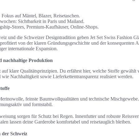
 Fokus auf Mäntel, Blazer, Reisetaschen.
ochen: Sichtbarkeit in Paris und Mailand.
agship-Stores, Premium-Kaufhäuser, Online-Shops.
iz und die Schweizer Designtradition geben Jet Set Swiss Fashion G
ofitiert von der klaren Gründungsgeschichte und der konsequenten A
ger internationale Expansion.
nd nachhaltige Produktion
t auf klare Qualitätsprinzipien. Du erfährst hier, welche Stoffe gewählt
 wie Nachhaltigkeit sowie Lieferkettentransparenz realisiert werden.
toffe
Merinowolle, feinste Baumwollqualitäten und technische Mischgewebe
mungsaktiv und formstabil.
isung sorgen für Schutz bei Regen. Innenfutter und robuste Reissver
alen lassen deine Garderobe komfortabel und reisetauglich bleiben.
n der Schweiz