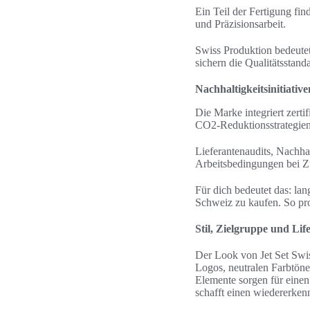
Ein Teil der Fertigung find
und Präzisionsarbeit.
Swiss Produktion bedeute
sichern die Qualitätsstand
Nachhaltigkeitsinitiativ
Die Marke integriert zer
CO2‑Reduktionsstrategie
Lieferantenaudits, Nachhal
Arbeitsbedingungen bei Zul
Für dich bedeutet das: la
Schweiz zu kaufen. So prof
Stil, Zielgruppe und Lif
Der Look von Jet Set Swis
Logos, neutralen Farbtöne
Elemente sorgen für einen
schafft einen wiedererkenn