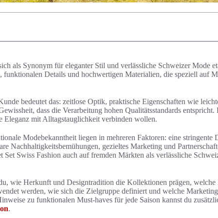
sich als Synonym für eleganter Stil und verlässliche Schweizer Mode et
, funktionalen Details und hochwertigen Materialien, die speziell auf 
Kunde bedeutet das: zeitlose Optik, praktische Eigenschaften wie leich
 Gewissheit, dass die Verarbeitung hohen Qualitätsstandards entspricht.
e Eleganz mit Alltagstauglichkeit verbinden wollen.
tionale Modebekanntheit liegen in mehreren Faktoren: eine stringente D
tbare Nachhaltigkeitsbemühungen, gezieltes Marketing und Partnerschaf
s Jet Set Swiss Fashion auch auf fremden Märkten als verlässliche Sc
t du, wie Herkunft und Designtradition die Kollektionen prägen, welche
endet werden, wie sich die Zielgruppe definiert und welche Marketings
Hinweise zu funktionalen Must-haves für jede Saison kannst du zusätzli
son
.