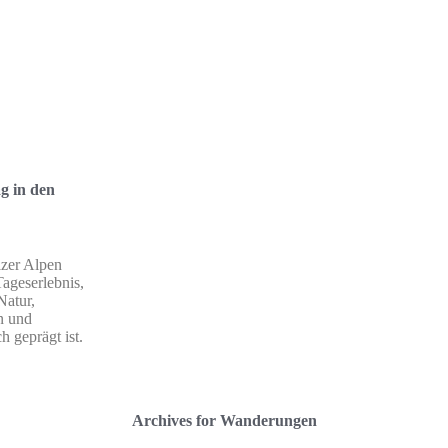
g in den
zer Alpen
Tageserlebnis,
Natur,
n und
h geprägt ist.
Archives for Wanderungen