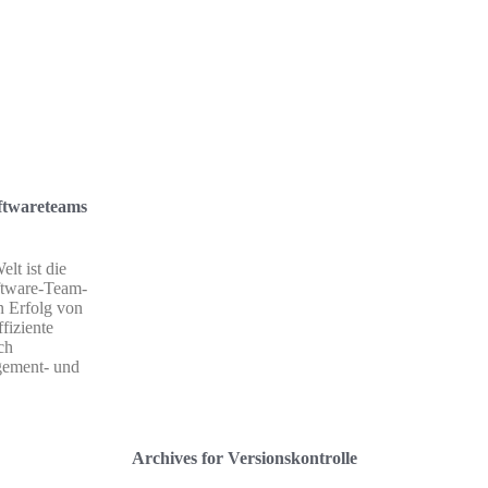
oftwareteams
elt ist die
ftware-Team-
n Erfolg von
fiziente
ch
gement- und
Archives for Versionskontrolle