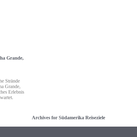
lha Grande,
he Strände
lha Grande,
ches Erlebnis
wartet.
Archives for Südamerika Reiseziele