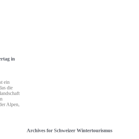
ertag in
st ein
das die
landschaft
en
der Alpen,
Archives for Schweizer Wintertourismus