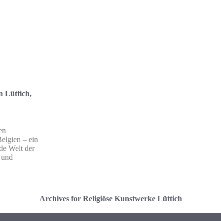
n Lüttich,
en
Belgien – ein
nde Welt der
 und
Archives for Religiöse Kunstwerke Lüttich