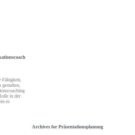
kationscoach
e Fähigkeit,
 gestalten,
ionscoaching
Rolle in der
em es
Archives for Präsentationsplanung