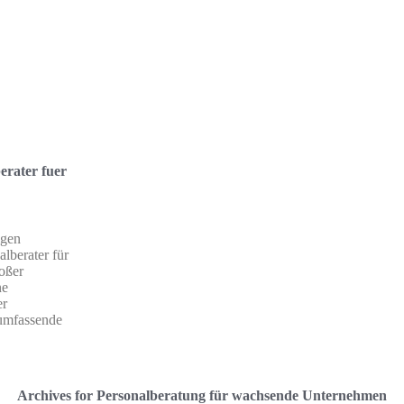
berater fuer
igen
lberater für
oßer
ne
er
 umfassende
Archives for Personalberatung für wachsende Unternehmen