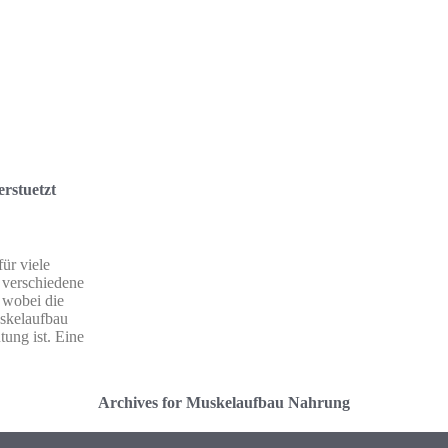
rstuetzt
für viele
h verschiedene
, wobei die
uskelaufbau
ung ist. Eine
Archives for Muskelaufbau Nahrung