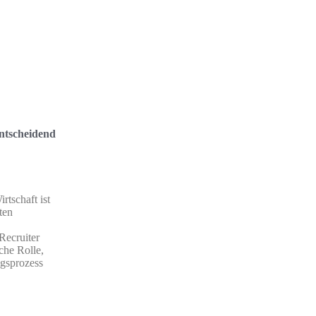
ntscheidend
rtschaft ist
ten
ecruiter
che Rolle,
ngsprozess