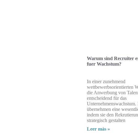
Warum sind Recruiter e
fuer Wachstum?
In einer zunehmend
wettbewerbsorientierten Wi
die Anwerbung von Talen
entscheidend für das
Unternehmenswachstum. R
übernehmen eine wesentli
indem sie den Rekrutieru
strategisch gestalten
Leer más »