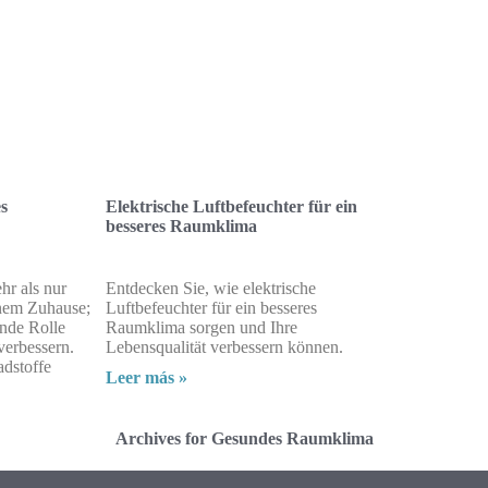
es
Elektrische Luftbefeuchter für ein
besseres Raumklima
hr als nur
Entdecken Sie, wie elektrische
inem Zuhause;
Luftbefeuchter für ein besseres
ende Rolle
Raumklima sorgen und Ihre
verbessern.
Lebensqualität verbessern können.
adstoffe
Leer más »
Archives for Gesundes Raumklima