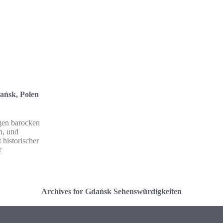
ańsk, Polen
igen barocken
n, und
 historischer
r
Archives for Gdańsk Sehenswürdigkeiten