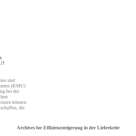
n
U?
inen und
nehmen (KMU)
ng bei der
chen
wissen können
 schaffen, die
Archives for Effizienzsteigerung in der Lieferkette