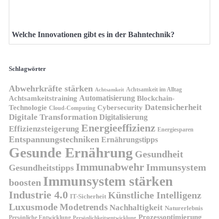
Welche Innovationen gibt es in der Bahntechnik?
Schlagwörter
Abwehrkräfte stärken
Achtsamkeit im Alltag
Achtsamkeit
Automatisierung
Achtsamkeitstraining
Blockchain-
Datensicherheit
Technologie
Cybersecurity
Cloud-Computing
Digitale Transformation
Digitalisierung
Energieeffizienz
Effizienzsteigerung
Energiesparen
Entspannungstechniken
Ernährungstipps
Gesunde Ernährung
Gesundheit
Immunabwehr
Immunsystem
Gesundheitstipps
Immunsystem stärken
boosten
Industrie 4.0
Künstliche Intelligenz
IT-Sicherheit
Luxusmode
Modetrends
Nachhaltigkeit
Naturerlebnis
Prozessoptimierung
Persönliche Entwicklung
Persönlichkeitsentwicklung