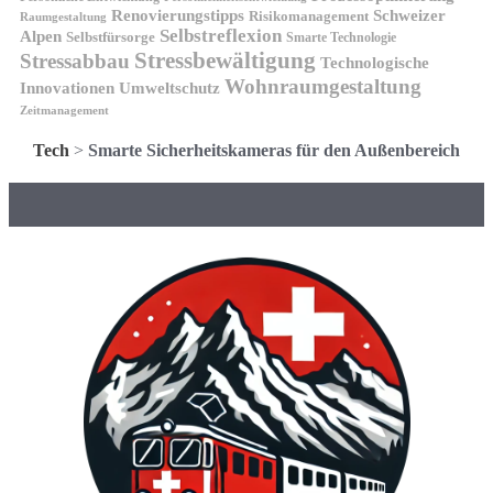
Renovierungstipps
Schweizer
Risikomanagement
Raumgestaltung
Selbstreflexion
Alpen
Selbstfürsorge
Smarte Technologie
Stressbewältigung
Stressabbau
Technologische
Wohnraumgestaltung
Innovationen
Umweltschutz
Zeitmanagement
Tech
>
Smarte Sicherheitskameras für den Außenbereich