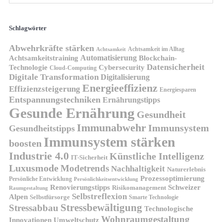
Schlagwörter
Abwehrkräfte stärken
Achtsamkeit im Alltag
Achtsamkeit
Automatisierung
Achtsamkeitstraining
Blockchain-
Datensicherheit
Technologie
Cybersecurity
Cloud-Computing
Digitale Transformation
Digitalisierung
Energieeffizienz
Effizienzsteigerung
Energiesparen
Entspannungstechniken
Ernährungstipps
Gesunde Ernährung
Gesundheit
Immunabwehr
Immunsystem
Gesundheitstipps
Immunsystem stärken
boosten
Industrie 4.0
Künstliche Intelligenz
IT-Sicherheit
Luxusmode
Modetrends
Nachhaltigkeit
Naturerlebnis
Prozessoptimierung
Persönliche Entwicklung
Persönlichkeitsentwicklung
Renovierungstipps
Schweizer
Risikomanagement
Raumgestaltung
Selbstreflexion
Alpen
Selbstfürsorge
Smarte Technologie
Stressbewältigung
Stressabbau
Technologische
Wohnraumgestaltung
Innovationen
Umweltschutz