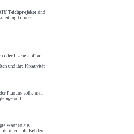
DIY-Teichprojekte
sind
-Anleitung könnte
en oder Fische einfügen.
ten und ihre Kreativität
der Planung sollte man
glebige und
igte Wannen aus
orderungen ab. Bei den