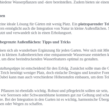
hiedene Wasserpflanzen und -tiere bereitstellen. Zudem bieten sie eine
chen
eine ideale Lösung für Gärten mit wenig Platz. Ein
platzsparender Te
ern ermöglicht auch die Integration von Natur in kleine Außenflächen. 
tzt und verwandelt sich in einen Erholungsort.
 begrenzte Außenflächen: Tipps und Tricks
sen sich als wunderbare Ergänzung für jeden Garten. Wer sich mit
Min
ch in kleinen Außenbereichen eine entspannende Wasseroase entstehen k
, um diese beeindruckenden Wasserfeatures optimal zu gestalten.
taltungstipps
ist entscheidend für den Erfolg. Zunächst sollte man die
-Teich benötigt weniger Platz, doch einfache Designs und kreative For
 Dabei kann man auch verschiedene Höhenstufen einbauen, um dem Te
Pflanzen ist ebenfalls wichtig. Robust und pflegeleicht sollten sie sei
 wie Seerosen oder Schwanenblume kommen gut zur Geltung und schaf
re. Bei der Integration in den Garten ist es wichtig, harmonische Über
hen oder Wegen zu schaffen.