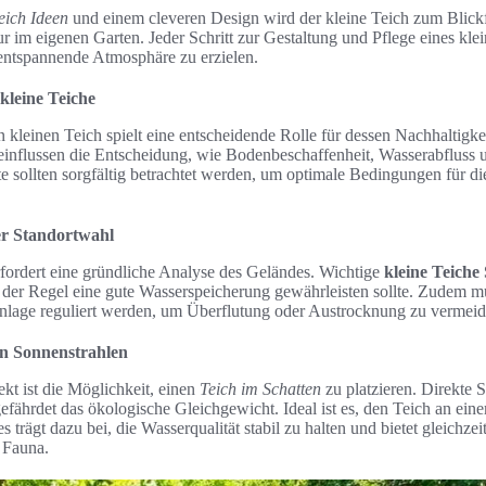
eich Ideen
und einem cleveren Design wird der kleine Teich zum Blickf
ur im eigenen Garten. Jeder Schritt zur Gestaltung und Pflege eines klein
entspannende Atmosphäre zu erzielen.
kleine Teiche
 kleinen Teich spielt eine entscheidende Rolle für dessen Nachhaltigke
einflussen die Entscheidung, wie Bodenbeschaffenheit, Wasserabfluss
e sollten sorgfältig betrachtet werden, um optimale Bedingungen für di
er Standortwahl
fordert eine gründliche Analyse des Geländes. Wichtige
kleine Teiche
n der Regel eine gute Wasserspeicherung gewährleisten sollte. Zudem m
lage reguliert werden, um Überflutung oder Austrocknung zu vermeid
n Sonnenstrahlen
ekt ist die Möglichkeit, einen
Teich im Schatten
zu platzieren. Direkte 
ährdet das ökologische Gleichgewicht. Ideal ist es, den Teich an eine
ies trägt dazu bei, die Wasserqualität stabil zu halten und bietet gleichz
 Fauna.