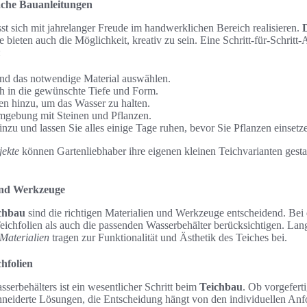
ache Bauanleitungen
ässt sich mit jahrelanger Freude im handwerklichen Bereich realisieren.
ie bieten auch die Möglichkeit, kreativ zu sein. Eine Schritt-für-Schritt
:
und das notwendige Material auswählen.
h in die gewünschte Tiefe und Form.
en hinzu, um das Wasser zu halten.
Umgebung mit Steinen und Pflanzen.
nzu und lassen Sie alles einige Tage ruhen, bevor Sie Pflanzen einsetz
jekte
können Gartenliebhaber ihre eigenen kleinen Teichvarianten gestal
und Werkzeuge
chbau
sind die richtigen Materialien und Werkzeuge entscheidend. Bei 
ichfolien als auch die passenden Wasserbehälter berücksichtigen. Lan
Materialien
tragen zur Funktionalität und Ästhetik des Teiches bei.
hfolien
serbehälters ist ein wesentlicher Schritt beim
Teichbau
. Ob vorgefert
hneiderte Lösungen, die Entscheidung hängt von den individuellen Anf