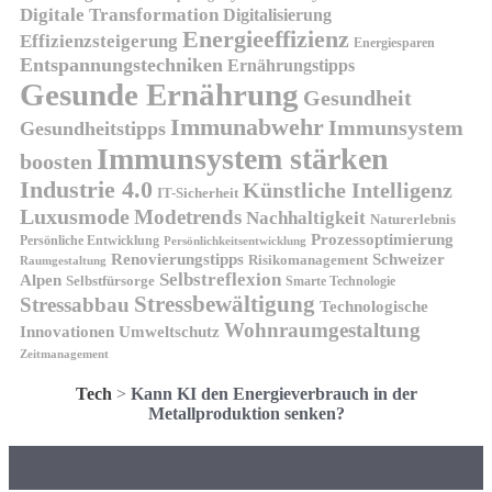
Digitale Transformation
Digitalisierung
Energieeffizienz
Effizienzsteigerung
Energiesparen
Entspannungstechniken
Ernährungstipps
Gesunde Ernährung
Gesundheit
Immunabwehr
Immunsystem
Gesundheitstipps
Immunsystem stärken
boosten
Industrie 4.0
Künstliche Intelligenz
IT-Sicherheit
Luxusmode
Modetrends
Nachhaltigkeit
Naturerlebnis
Prozessoptimierung
Persönliche Entwicklung
Persönlichkeitsentwicklung
Renovierungstipps
Schweizer
Risikomanagement
Raumgestaltung
Selbstreflexion
Alpen
Selbstfürsorge
Smarte Technologie
Stressbewältigung
Stressabbau
Technologische
Wohnraumgestaltung
Innovationen
Umweltschutz
Zeitmanagement
Tech
>
Kann KI den Energieverbrauch in der
Metallproduktion senken?