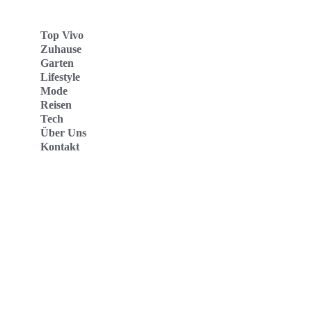
Top Vivo
Zuhause
Garten
Lifestyle
Mode
Reisen
Tech
Über Uns
Kontakt
Top Vivo Deutschland
Top Vivo España
Top Vivo Nederland
Top Vivo Schweiz