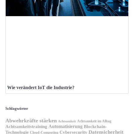
Wie verändert IoT die Industrie?
Schlagwörter
Abwehrkräfte stärken
Achtsamkeit im Alltag
Achtsamkeit
Automatisierung
Achtsamkeitstraining
Blockchain-
Datensicherheit
Technologie
Cybersecurity
Cloud-Computing