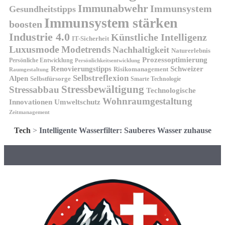
Immunabwehr
Immunsystem
Gesundheitstipps
Immunsystem stärken
boosten
Industrie 4.0
Künstliche Intelligenz
IT-Sicherheit
Luxusmode
Modetrends
Nachhaltigkeit
Naturerlebnis
Prozessoptimierung
Persönliche Entwicklung
Persönlichkeitsentwicklung
Renovierungstipps
Schweizer
Risikomanagement
Raumgestaltung
Selbstreflexion
Alpen
Selbstfürsorge
Smarte Technologie
Stressbewältigung
Stressabbau
Technologische
Wohnraumgestaltung
Innovationen
Umweltschutz
Zeitmanagement
Tech
>
Intelligente Wasserfilter: Sauberes Wasser zuhause