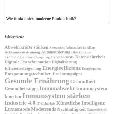
Wie funktioniert moderne Funktechnik?
Schlagwörter
Abwehrkräfte stärken
Achtsamkeit im Alltag
Achtsamkeit
Automatisierung
Achtsamkeitstraining
Blockchain-
Datensicherheit
Technologie
Cybersecurity
Cloud-Computing
Digitale Transformation
Digitalisierung
Energieeffizienz
Effizienzsteigerung
Energiesparen
Entspannungstechniken
Ernährungstipps
Gesunde Ernährung
Gesundheit
Immunabwehr
Immunsystem
Gesundheitstipps
Immunsystem stärken
boosten
Industrie 4.0
Künstliche Intelligenz
IT-Sicherheit
Luxusmode
Modetrends
Nachhaltigkeit
Naturerlebnis