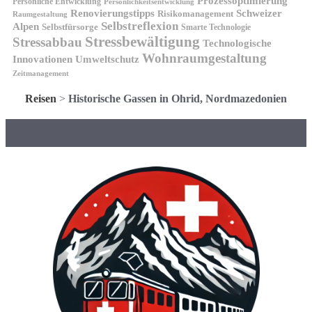
Prozessoptimierung
Persönliche Entwicklung
Persönlichkeitsentwicklung
Renovierungstipps
Schweizer
Risikomanagement
Raumgestaltung
Selbstreflexion
Alpen
Selbstfürsorge
Smarte Technologie
Stressbewältigung
Stressabbau
Technologische
Wohnraumgestaltung
Innovationen
Umweltschutz
Zeitmanagement
Reisen
>
Historische Gassen in Ohrid, Nordmazedonien