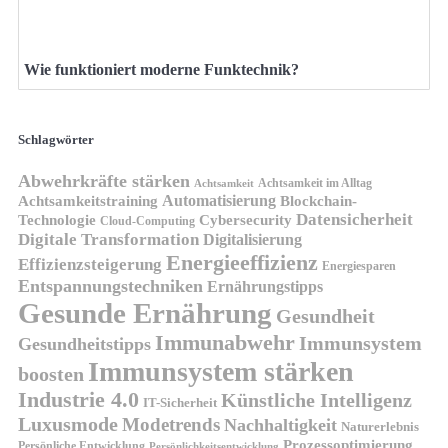
Wie funktioniert moderne Funktechnik?
Schlagwörter
Abwehrkräfte stärken
Achtsamkeit im Alltag
Achtsamkeit
Automatisierung
Achtsamkeitstraining
Blockchain-
Datensicherheit
Technologie
Cybersecurity
Cloud-Computing
Digitale Transformation
Digitalisierung
Energieeffizienz
Effizienzsteigerung
Energiesparen
Entspannungstechniken
Ernährungstipps
Gesunde Ernährung
Gesundheit
Immunabwehr
Immunsystem
Gesundheitstipps
Immunsystem stärken
boosten
Industrie 4.0
Künstliche Intelligenz
IT-Sicherheit
Luxusmode
Modetrends
Nachhaltigkeit
Naturerlebnis
Prozessoptimierung
Persönliche Entwicklung
Persönlichkeitsentwicklung