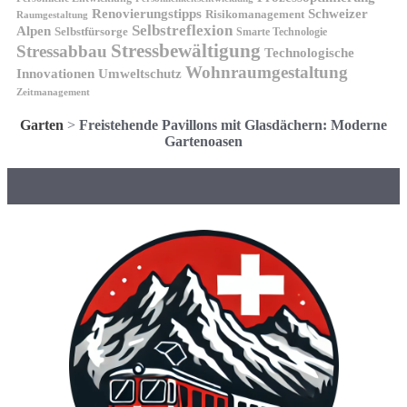
Renovierungstipps
Schweizer
Risikomanagement
Raumgestaltung
Selbstreflexion
Alpen
Selbstfürsorge
Smarte Technologie
Stressbewältigung
Stressabbau
Technologische
Wohnraumgestaltung
Innovationen
Umweltschutz
Zeitmanagement
Garten
>
Freistehende Pavillons mit Glasdächern: Moderne
Gartenoasen