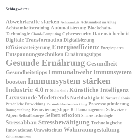
Schlagwörter
Abwehrkräfte stärken
Achtsamkeit im Alltag
Achtsamkeit
Automatisierung
Achtsamkeitstraining
Blockchain-
Datensicherheit
Technologie
Cybersecurity
Cloud-Computing
Digitale Transformation
Digitalisierung
Energieeffizienz
Effizienzsteigerung
Energiesparen
Entspannungstechniken
Ernährungstipps
Gesunde Ernährung
Gesundheit
Immunabwehr
Immunsystem
Gesundheitstipps
Immunsystem stärken
boosten
Industrie 4.0
Künstliche Intelligenz
IT-Sicherheit
Luxusmode
Modetrends
Nachhaltigkeit
Naturerlebnis
Prozessoptimierung
Persönliche Entwicklung
Persönlichkeitsentwicklung
Renovierungstipps
Schweizer
Risikomanagement
Raumgestaltung
Selbstreflexion
Alpen
Selbstfürsorge
Smarte Technologie
Stressbewältigung
Stressabbau
Technologische
Wohnraumgestaltung
Innovationen
Umweltschutz
Zeitmanagement