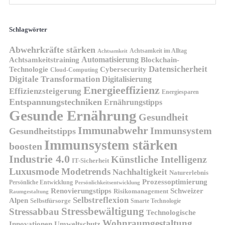
Schlagwörter
Abwehrkräfte stärken
Achtsamkeit im Alltag
Achtsamkeit
Automatisierung
Achtsamkeitstraining
Blockchain-
Datensicherheit
Technologie
Cybersecurity
Cloud-Computing
Digitale Transformation
Digitalisierung
Energieeffizienz
Effizienzsteigerung
Energiesparen
Entspannungstechniken
Ernährungstipps
Gesunde Ernährung
Gesundheit
Immunabwehr
Immunsystem
Gesundheitstipps
Immunsystem stärken
boosten
Industrie 4.0
Künstliche Intelligenz
IT-Sicherheit
Luxusmode
Modetrends
Nachhaltigkeit
Naturerlebnis
Prozessoptimierung
Persönliche Entwicklung
Persönlichkeitsentwicklung
Renovierungstipps
Schweizer
Risikomanagement
Raumgestaltung
Selbstreflexion
Alpen
Selbstfürsorge
Smarte Technologie
Stressbewältigung
Stressabbau
Technologische
Wohnraumgestaltung
Innovationen
Umweltschutz