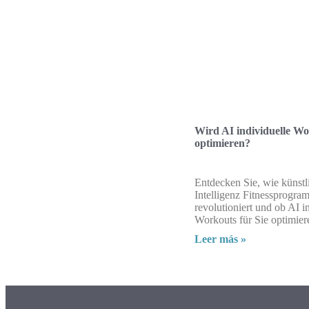
Wird AI individuelle W
optimieren?
Entdecken Sie, wie künstl
Intelligenz Fitnessprogr
revolutioniert und ob AI i
Workouts für Sie optimier
Leer más »