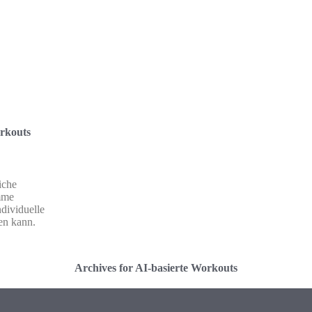
orkouts
iche
amme
ndividuelle
en kann.
Archives for AI-basierte Workouts